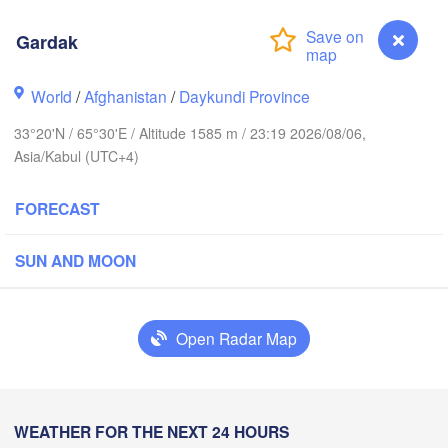
Хуҷанд

(Khujand)
Gardak
Samarqand
World
/
Afghanistan
/
Daykundi Province
Türkmenabat
Душанбе

Qarshi
N
33°20'N / 65°30'E / Altitude 1585 m / 23:19 2026/08/06,
(Dushanbe)
TAJIKI
Asia/Kabul (UTC+4)
L
Mary
FORECAST
قندوز

مزار شريف

(Mazar i sharif)
(Kunduz)
SUN AND MOON
Open Radar Map
کابل

هرات

(Kabul)
(Herat)
AFGHANISTAN
Gardak
WEATHER FOR THE NEXT 24 HOURS
لہ