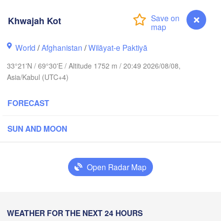
Хуҷанд

(Khujand)
Khwajah Kot
Samarqand
L
World
/
Afghanistan
/
Wilāyat-e Paktiyā
Душанбе

Qarshi
33°21'N / 69°30'E / Altitude 1752 m / 20:49 2026/08/08,
(Dushanbe)
TAJIKISTAN
Asia/Kabul (UTC+4)
FORECAST
قندوز

مزار شريف

(Mazar i sharif)
(Kunduz)
SUN AND MOON
Open Radar Map
کابل

(Kabul)
پشاور‎

AFGHANISTAN
S
(Peshawar)
راولپنڈی

(Rawalpindi)
WEATHER FOR THE NEXT 24 HOURS
Khwajah Kot
غوریوالہ
