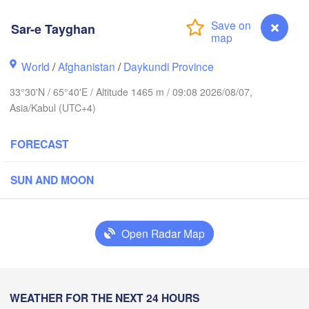
Хуҷанд

Sar-e Tayghan
(Khujand)
Samarqand
World
/
Afghanistan
/
Daykundi Province
Türkmenabat
Душанбе

Qarshi
33°30'N / 65°40'E / Altitude 1465 m / 09:08 2026/08/07,
(Dushanbe)
Asia/Kabul (UTC+4)
TAJIKIS
L
Mary
FORECAST
قندوز

مزار شريف

(Mazar i sharif)
(Kunduz)
SUN AND MOON
Open Radar Map
کابل

هرات

(Kabul)
(Herat)
AFGHANISTAN
Sar-e Tayghan
WEATHER FOR THE NEXT 24 HOURS