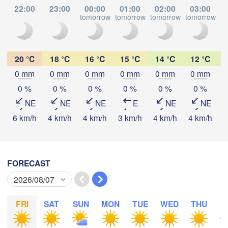
22:00
23:00
00:00
01:00
02:00
03:00
غوریوالہ

tomorrow
tomorrow
tomorrow
tomorrow
to
(Ghoriwala)
L
یرہ اسماعیل خان
کندهار

شش آوه

(Dera Ismail Kh
(Kandahar)
sh Aba village)
20 °C
18 °C
16 °C
15 °C
14 °C
12 °C
0 mm
0 mm
0 mm
0 mm
0 mm
0 mm
PAKISTAN
ملتان

کوئٹہ

Download App
0 %
0 %
0 %
0 %
0 %
0 %
(Multa
(Quetta)
NE
NE
NE
E
NE
NE
Temperature
6 km/h
4 km/h
4 km/h
3 km/h
4 km/h
4 km/h
6
رحیم یار خان

L
(Rahim Yar Khan)
خضدار

2 m above ground
سکھر

(Khuzdar)
(Sukkur)
FORECAST
Mo
Tu
We
Th
Fr
Sa
Su
Aug 03
Aug 04
Aug 05
Aug 06
Aug 07
Aug 08
Aug 09
تربت

(Turbat)
FRI
SAT
SUN
MON
TUE
WED
THU
F
15
16
17
18
19
20
21
حیدرآباد

:00
:00
:00
:00
:00
:00
:00
(Hyderabad)
کراچی

Ba