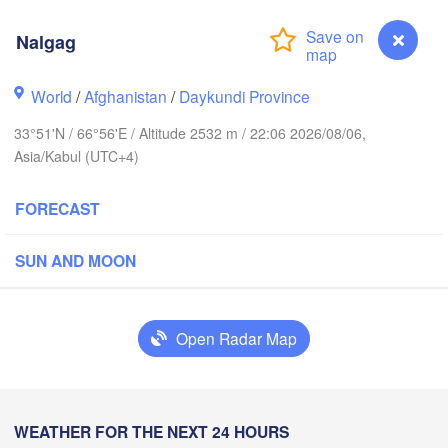
L
Toshkent
Naman
Nalgag
Хуҷанд

(Khujand)
World
/
Afghanistan
/
Daykundi Province
Samarqand
33°51'N / 66°56'E / Altitude 2532 m / 22:06 2026/08/06,
Türkmenabat
Душанбе

Qarshi
Asia/Kabul (UTC+4)
(Dushanbe)
TAJIKISTAN
L
FORECAST
y
قندوز

مزار شريف

SUN AND MOON
(Mazar i sharif)
(Kunduz)
Open Radar Map
کابل

هرا

(Kabul)
erat)
پشاور‎
AFGHANISTAN
(Pesha
Nalgag
WEATHER FOR THE NEXT 24 HOURS