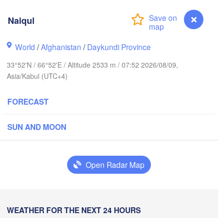
Toshkent
Nama
Naiqul
Хуҷанд

(Khujand)
World
/
Afghanistan
/
Daykundi Province
Samarqand
33°52'N / 66°52'E / Altitude 2533 m / 07:52 2026/08/09,
Türkmenabat
Душанбе

Qarshi
Asia/Kabul (UTC+4)
(Dushanbe)
TAJIKISTAN
FORECAST
ry
قندوز

مزار شريف

SUN AND MOON
(Mazar i sharif)
(Kunduz)
Open Radar Map
کابل

هرات

(Kabul)
Herat)
پشاور‎
AFGHANISTAN
(Pesha
WEATHER FOR THE NEXT 24 HOURS
Naiqul