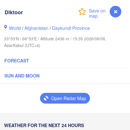
Toshkent
Nama
Diktoor
Хуҷанд

(Khujand)
World
/
Afghanistan
/
Daykundi Province
Samarqand
33°53'N / 66°53'E / Altitude 2436 m / 15:35 2026/08/08,
Türkmenabat
Душанбе

Qarshi
Asia/Kabul (UTC+4)
(Dushanbe)
TAJIKISTAN
FORECAST
ry
قندوز

مزار شريف

SUN AND MOON
(Mazar i sharif)
(Kunduz)
Open Radar Map
کابل

هرا

(Kabul)
Herat)
پشاور‎
AFGHANISTAN
(Pesha
Diktoor
WEATHER FOR THE NEXT 24 HOURS