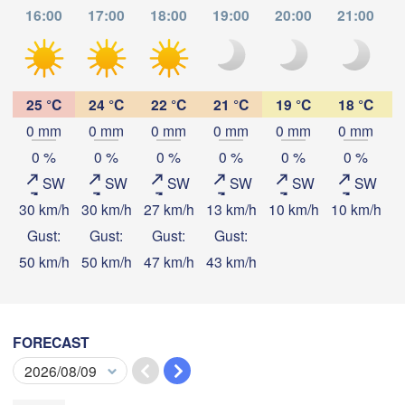
16:00
17:00
18:00
19:00
20:00
21:00
غوریوالہ

(Ghoriwala)
یرہ اسماعیل خان
L
کندهار

(Dera Ismail K
(Kandahar)
25 °C
24 °C
22 °C
21 °C
19 °C
18 °C
0 mm
0 mm
0 mm
0 mm
0 mm
0 mm
PAKISTAN
ملتان
کوئٹہ

Download App
0 %
0 %
0 %
0 %
0 %
0 %
(Multa
(Quetta)
SW
SW
SW
SW
SW
SW
Temperature
30 km/h
30 km/h
27 km/h
13 km/h
10 km/h
10 km/h
7
رحیم یار خان

Gust:
Gust:
Gust:
Gust:
L
(Rahim Yar Khan)
50 km/h
50 km/h
47 km/h
43 km/h
2 m above ground
خضدار

سکھر

(Khuzdar)
(Sukkur)
We
Th
Fr
Sa
Su
Mo
Tu
Aug 05
Aug 06
Aug 07
Aug 08
Aug 09
Aug 10
Aug 11
FORECAST
تربت

(Turbat)
08
09
10
11
12
13
14
حیدرآباد

:00
:00
:00
:00
:00
:00
:00
(Hyderabad)
کراچی

B