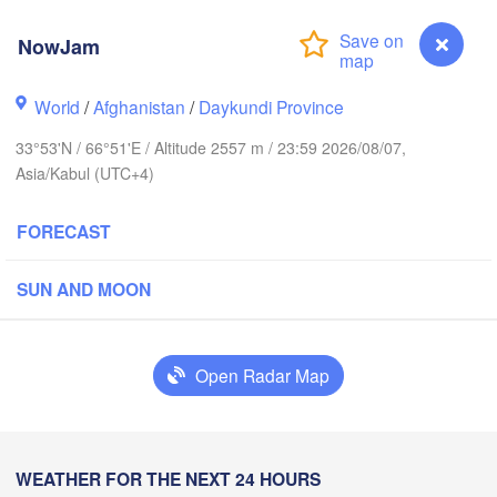
Toshkent
Nama
NowJam
Хуҷанд

(Khujand)
World
/
Afghanistan
/
Daykundi Province
Samarqand
33°53'N / 66°51'E / Altitude 2557 m / 23:59 2026/08/07,
Türkmenabat
Душанбе

Qarshi
Asia/Kabul (UTC+4)
(Dushanbe)
TAJIKISTAN
L
FORECAST
ry
قندوز

مزار شريف

SUN AND MOON
(Mazar i sharif)
(Kunduz)
Open Radar Map
کابل

هرات

(Kabul)
Herat)
پشاور‎
AFGHANISTAN
(Pesha
NowJam
WEATHER FOR THE NEXT 24 HOURS