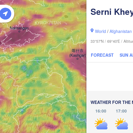
Serni Khey
阿克
KYRGYZSTAN
(
Namangan
World
/
Afghanistan
33°57'N / 69°40'E / Alti
喀什市

FORECAST
SUN 
(Kashgar)
STAN
萨依巴格乡

(Saybagh)
和田市
(Hot
WEATHER FOR THE 
16:00
17:00