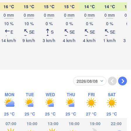
16 °C
15 °C
15 °C
15 °C
14 °C
14 °C
14 
0 mm
0 mm
0 mm
0 mm
0 mm
0 mm
0 
10 %
10 %
0 %
0 %
0 %
0 %
0 
E
SE
S
SE
SE
SE
14 km/h
9 km/h
3 km/h
4 km/h
4 km/h
1 km/h
3 k
日喀则市

(Shigatse)
MON
TUE
WED
THU
FRI
SAT
पोखरा

(Pokhara)
काठमाडौं

NEPAL
(Kathmandu)
25 °C
25 °C
25 °C
25 °C
27 °C
25 °C
07:00
10:00
13:00
16:00
19:00
22:00
Lucknow
Gorakhpur
Siliguri