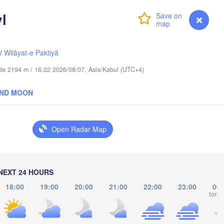
l
库尔勒市

Login
Premium
myVentusky
Forecast
(Korla)
苏市

Aksu)
/
Wilāyat-e Paktiyā
L
tude 2194 m / 16:22 2026/08/07, Asia/Kabul (UTC+4)
AND MOON
Open Radar Map


an)
NEXT 24 HOURS
18:00
19:00
20:00
21:00
22:00
23:00
00:
tomo