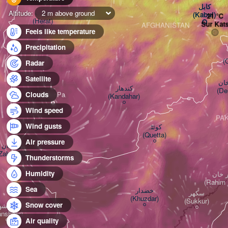
کابل

هرات

Altitude:
2 m above ground
(Kabul)
(Herat)
Sur Kat
AFGHANISTAN
Feels like temperature
Precipitation
(
Radar
Satellite
خان
L
کندهار

(De
Clouds
(Kandahar)
Wind speed
PA
Wind gusts
کوئٹہ

(Quetta)
Air pressure
زاهدان

Zahedan)
Thunderstorms
Humidity
ار خان
(Rahim 
Sea
خضدار

سکھر

(Khuzdar)
(Sukkur)
Snow cover
ایرانش

anshahr)
Air quality