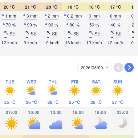
20 °C
21 °C
20 °C
18 °C
18 °C
17 °C
15 
1 mm
3 mm
2 mm
0.2 mm
0 mm
0 mm
0 
70 %
90 %
90 %
80 %
50 %
40 %
20
SE
SE
SE
SE
SE
SE
12 km/h
9 km/h
19 km/h
16 km/h
13 km/h
12 km/h
10 k
TUE
WED
THU
FRI
SAT
SUN
日喀则市

(Shigatse)
25 °C
26 °C
26 °C
25 °C
28 °C
27 °C
पोखरा

07:00
10:00
13:00
16:00
19:00
22:00
(Pokhara)
काठमाडौं

NEPAL
(Kathmandu)
Lucknow
Gorakhpur
Siliguri