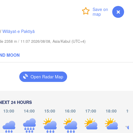
Login
Premium
myVentusky
Forecast
库尔勒市

(Korla)
克苏市

Aksu)
/
Wilāyat-e Paktiyā
tude 2358 m / 11:07 2026/08/08, Asia/Kabul (UTC+4)
AND MOON
Open Radar Map


an)
NEXT 24 HOURS
13:00
14:00
15:00
16:00
17:00
18:00
19: