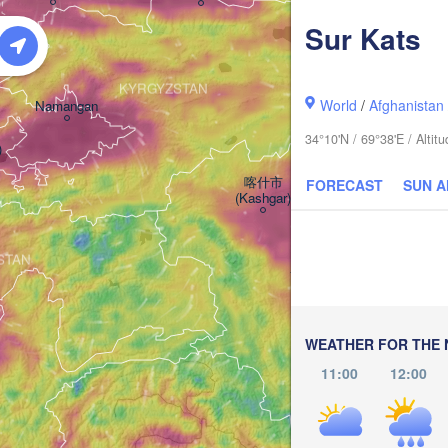
Sur Kats
阿
KYRGYZSTAN
(
World
/
Afghanistan
Namangan
34°10'N / 69°38'E / Alti
)
喀什市

FORECAST
SUN 
(Kashgar)
ISTAN
萨依巴格乡

(Saybagh)
和田市
(Hot
WEATHER FOR THE 
11:00
12:00