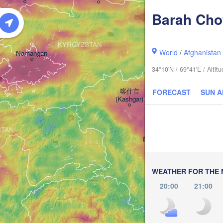
Barah Cho
阿克
KYRGYZSTAN
(A
World
/
Afghanistan
Namangan
34°10'N / 69°41'E / Alti
喀什市

FORECAST
SUN 
(Kashgar)
STAN
萨依巴格乡

(Saybagh)
和田市
(Hota
WEATHER FOR THE 
20:00
21:00