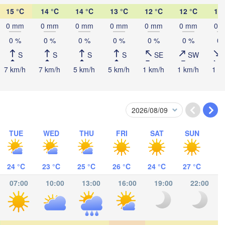
15 °C
14 °C
14 °C
13 °C
12 °C
12 °C
13 
0 mm
0 mm
0 mm
0 mm
0 mm
0 mm
0 
0 %
0 %
0 %
0 %
0 %
0 %
0 
S
S
S
S
SE
SW
7 km/h
7 km/h
5 km/h
5 km/h
1 km/h
1 km/h
1 k
TUE
WED
THU
FRI
SAT
SUN
日喀则市

(Shigatse)
24 °C
23 °C
25 °C
26 °C
24 °C
27 °C
पोखरा

07:00
10:00
13:00
16:00
19:00
22:00
(Pokhara)
काठमाडौं

NEPAL
(Kathmandu)
Lucknow
Gorakhpur
Siliguri