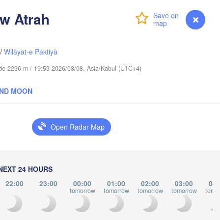
w Atrah
Login
Premium
myVentusky
Forecast
库尔勒市

(Korla)
苏市

ksu)
/
Wilāyat-e Paktiyā
tude 2236 m / 19:53 2026/08/08, Asia/Kabul (UTC+4)
AND MOON
Open Radar Map


n)
NEXT 24 HOURS
22:00
23:00
00:00
01:00
02:00
03:00
04:
tomorrow
tomorrow
tomorrow
tomorrow
tomo