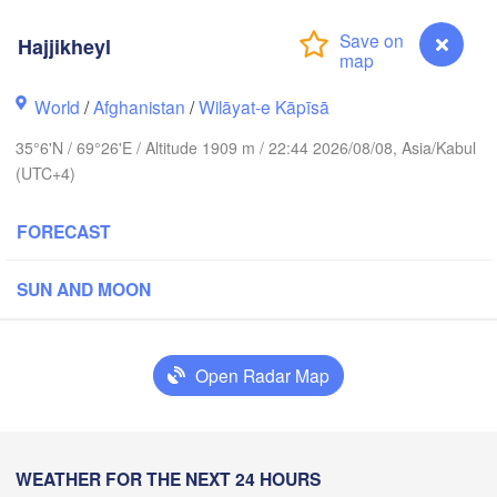
Hajjikheyl
AN
Toshkent
KYRGYZS
Namangan
World
/
Afghanistan
/
Wilāyat-e Kāpīsā
Хуҷанд

35°6'N / 69°26'E / Altitude 1909 m / 22:44 2026/08/08, Asia/Kabul
(Khujand)
(UTC+4)
Samarqand
L
FORECAST
Душанбе

(Dushanbe)
TAJIKISTAN
SUN AND MOON
قندوز

مزار شريف

Open Radar Map
(Mazar i sharif)
(Kunduz)
Hajjikheyl
WEATHER FOR THE NEXT 24 HOURS
کابل
