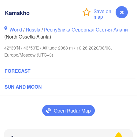
Волгоград

ганськ

Kamskho
(Volgograd)
uhansk)
World
/
Russia
/
Республика Северная Осетия-Алани
Волгодонск

(North Ossetia-Alania)
(Volgodonsk)
стов-на-Дону

stov-na-Donu)
42°39'N / 43°50'E / Altitude 2088 m / 16:28 2026/08/06,
Europe/Moscow (UTC+3)
Астрахань
Элиста

(Astrakhan
(Elista)
FORECAST
Ставрополь

одар

SUN AND MOON
(Stavropol)
nodar)
Сочи

Open Radar Map
Нальчик

Грозный

(Sochi)
(Nalchik)
H
(Grozny)
Махачкала

(Makhachkala)