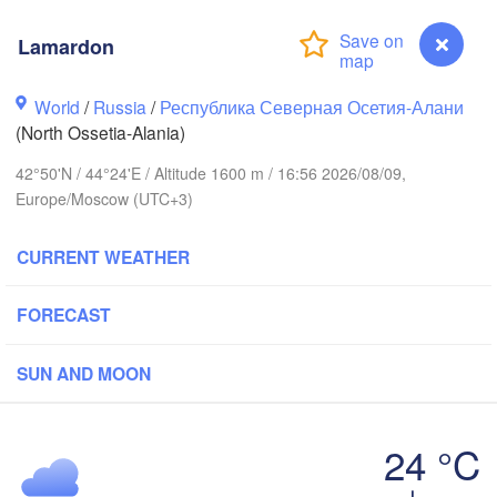
Волгоград

Lamardon
ьк

(Volgograd)
nsk)
World
/
Russia
/
Республика Северная Осетия-Алани
Волгодонск

(North Ossetia-Alania)
(Volgodonsk)
-на-Дону

v-na-Donu)
42°50'N / 44°24'E / Altitude 1600 m / 16:56 2026/08/09,
Europe/Moscow (UTC+3)
Астрахань

Элиста

(Astrakhan)
(Elista)
CURRENT WEATHER
Ставрополь



FORECAST
(Stavropol)
ar)
SUN AND MOON
очи

H
Нальчик

Грозный

Sochi)
(Nalchik)
24 °C
(Grozny)
Махачкала

(Makhachkala)
Lamardon