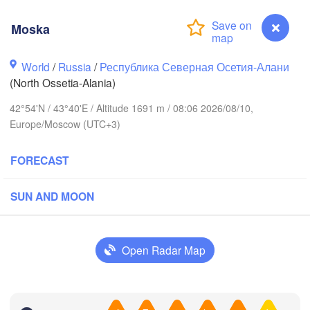
Moska
Волгоград

уганськ

(Volgograd)
Luhansk)
World
/
Russia
/
Республика Северная Осетия-Алани
Волгодонск

(North Ossetia-Alania)
(Volgodonsk)
остов-на-Дону

ostov-na-Donu)
42°54'N / 43°40'E / Altitude 1691 m / 08:06 2026/08/10,
Europe/Moscow (UTC+3)
Астрахань
Элиста

(Astrakha
(Elista)
FORECAST
Ставрополь

нодар

SUN AND MOON
(Stavropol)
snodar)
Open Radar Map
Сочи

Нальчик

Грозный

(Sochi)
H
(Nalchik)
(Grozny)
Махачкала

(Makhachkala)