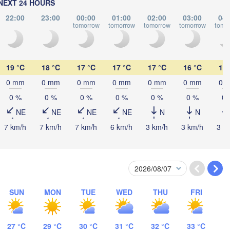
NEXT 24 HOURS
22:00
23:00
00:00
01:00
02:00
03:00
04:
tomorrow
tomorrow
tomorrow
tomorrow
tomo
19 °C
18 °C
17 °C
17 °C
17 °C
16 °C
16 
0 mm
0 mm
0 mm
0 mm
0 mm
0 mm
0 
Samsun
0 %
0 %
0 %
0 %
0 %
0 %
0 
l
Ordu
NE
NE
NE
NE
N
N
Sakarya
Çorum
7 km/h
7 km/h
7 km/h
6 km/h
3 km/h
3 km/h
3 k
Ankara
Sivas
Er
TÜRKIYE
Afyonkarahisar
Kayseri
Aksaray
Malatya
SUN
MON
TUE
WED
THU
FRI
Konya
i
Kahramanmaraş
Şanlıurf
Adana
27 °C
29 °C
30 °C
31 °C
32 °C
33 °C
Antalya