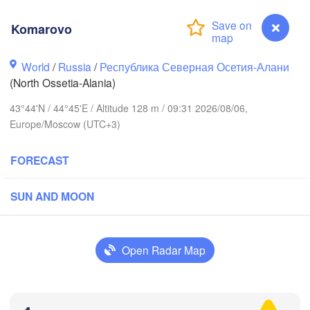
(Kamyshin)
Komarovo
Волгоград

World
/
Russia
/
Республика Северная Осетия-Алани


(Volgograd)
k)
(North Ossetia-Alania)
43°44'N / 44°45'E / Altitude 128 m / 09:31 2026/08/06,
Волгодонск

Europe/Moscow (UTC+3)
(Volgodonsk)
а-Дону

na-Donu)
FORECAST
Астрахань

Элиста

(Astrakhan)
(Elista)
SUN AND MOON
Ставрополь

(Stavropol)
Open Radar Map
и

Komarovo
Нальчик

Грозный

hi)