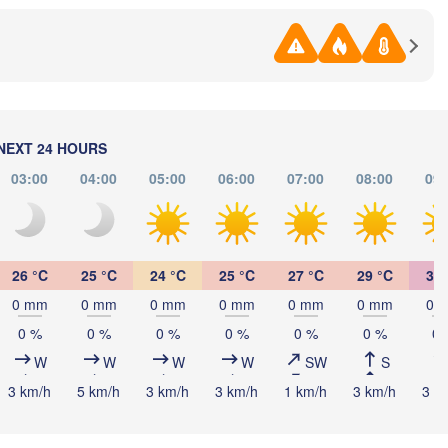
NEXT 24 HOURS
03:00
04:00
05:00
06:00
07:00
08:00
09:
26 °C
25 °C
24 °C
25 °C
27 °C
29 °C
32 
0 mm
0 mm
0 mm
0 mm
0 mm
0 mm
0 
0 %
0 %
0 %
0 %
0 %
0 %
0 
W
W
W
W
SW
S
3 km/h
5 km/h
3 km/h
3 km/h
1 km/h
3 km/h
3 k