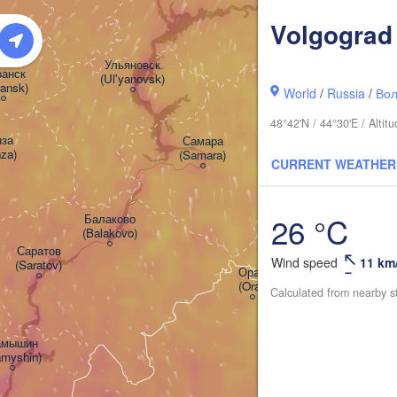
Volgograd
Ульяновск

анск

(Ul'yanovsk)
ransk)
World
/
Russia
/
Вол
48°42'N / 44°30'E / Alti
а

Самара

za)
(Samara)
CURRENT WEATHER
26 °C
Балаково

(Balakovo)
Оре
(Or
Саратов

Wind speed
11 km
(Saratov)
Орал

(Oral)
Calculated from nearby s
мышин

amyshin)