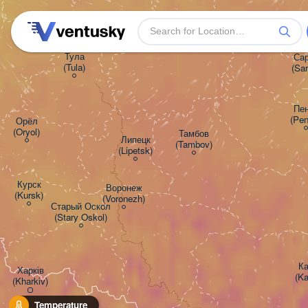
Рязань

(Ryazan)
Тула

Сар
(Tula)
(Sa
Пенз
(Pen
Орёл

(Oryol)
Тамбов

Липецк

(Tambov)
(Lipetsk)
Курск

Воронеж

(Kursk)
(Voronezh)
Старый Оскол

(Stary Oskol)
Ка
Харків

(K
(Kharkiv)
Temperature