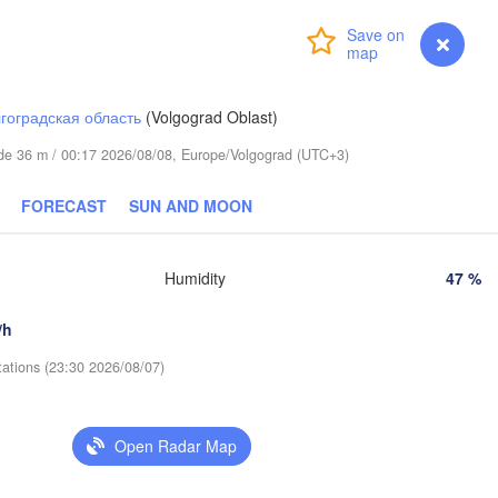
Златоуст

Челябинск

(Zlatoust)
(Chelyabinsk)
Login
Premium
myVentusky
Forecast
Уфа

(Ufa)
гоградская область
(Volgograd Oblast)
Стерлитамак

tude 36 m / 00:17 2026/08/08, Europe/Volgograd (UTC+3)
(Sterlitamak)
Магнитогорск

(Magnitogorsk)
Қостанай

(Kostanay)
FORECAST
SUN AND MOON
Humidity
47 %
нбург

enburg)
/h
Орск

(Orsk)
tations (23:30 2026/08/07)
Ақтөбе

(Aktobe)
Open Radar Map