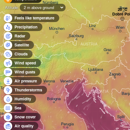
Nürnberg
Altitude:
2 m above ground
Brno
Dobré Po
Stuttgart
Feels like temperature
Linz
Precipitation
Wien
München
Salzburg
Radar
Zürich
AUSTRIA
Satellite
Graz
Clouds
SWITZERLAND
Wind speed
Ljubljana
Wind gusts
Zagreb
Milano
Verona
Venezia
Air pressure
Torino
Thunderstorms
CROATIA
Banj
Bologna
Humidity
Genova
Sea
ce
Split
Snow cover
Perugia
Air quality