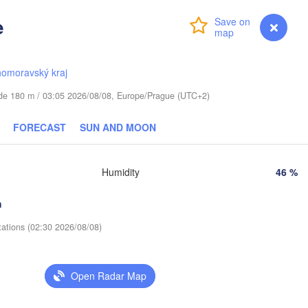
Віцебск

e
(Viciebsk)
Login
Premium
myVentusky
Forecast
Смоленск

(Smolensk)
homoravský kraj
Мінск

Магілёў

(Minsk)
(Mahilioŭ)
tude 180 m / 03:05 2026/08/08, Europe/Prague (UTC+2)
Брянск

BELARUS
Бабруйск

(Bryansk)
Орёл

FORECAST
SUN AND MOON
(Babrujsk)
Салігорск

(Oryol)
(Salihorsk)
Гомель

(Homieĺ)
Humidity
46 %
Мазыр

(Mazyr)
Курск

(Kursk)
Чернігів

h
(Chernihiv)
tations (02:30 2026/08/08)
Суми

(Sumy)
Київ

Житомир

(Kyiv)
(Zhytomyr)
Open Radar Map
Харків

(Kharkiv)
Полтава

Черкаси

цький

(Poltava)