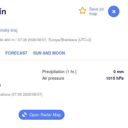
Віцебск

ín
(Viciebsk)
Login
Premium
myVentusky
Forecast
Смоленск

(Smolensk)
Тула

linský kraj
(Tula)
Магілёў

(Mahilioŭ)
tude 460 m / 07:38 2026/08/07, Europe/Bratislava (UTC+2)
Брянск

йск

(Bryansk)
FORECAST
SUN AND MOON
Орёл

ujsk)
(Oryol)
Гомель

(Homieĺ)
Precipitation (1 hr.)
0 mm
ыр

Air pressure
1015 hPa
zyr)
Курск

Вор
h
(Kursk)
Чернігів

(Vor
Старый Оскол

(Chernihiv)
(Stary Oskol)
tations (07:00 2026/08/07)
Суми

(Sumy)
Київ



(Kyiv)
Open Radar Map
)
Харків

(Kharkiv)
Полтава

Черкаси
