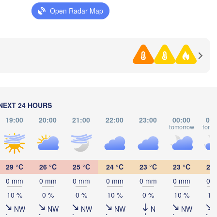
Черкаси

(Poltava)
нниця

(Cherkasy)
Open Radar Map
Кременчук

nnytsia)
(Kremenchuk)
Кропивницький

UKRAINE
Дніпро

(Kropyvnytskyi)
(Dnipro)
Донець
Кривий Ріг

(Donet
(Kryvyi Rih)
Миколаїв

Мелітополь

LDOVA
Chișinău
(Mykolaiv)
(Melitopol)
Одеса

NEXT 24 HOURS
(Odesa)
19:00
20:00
21:00
22:00
23:00
00:00
01:
tomorrow
tomo
Керчь

ți
(Kerch)
Севастополь

(Sevastopol)
29 °C
26 °C
25 °C
24 °C
23 °C
23 °C
23 
onstanța
0 mm
0 mm
0 mm
0 mm
0 mm
0 mm
0 
10 %
0 %
0 %
10 %
0 %
10 %
10


)
NW
NW
NW
NW
N
NW