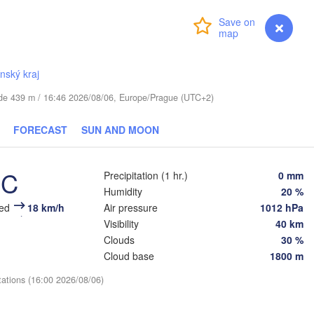
Віцебск

Login
Premium
myVentusky
Forecast
(Viciebsk)
Смоленск

(Smolensk)
Тула

ínský kraj
(Tula)
Магілёў

(Mahilioŭ)
tude 439 m / 16:46 2026/08/06, Europe/Prague (UTC+2)
Брянск

US
Бабруйск

FORECAST
SUN AND MOON
(Bryansk)
Орёл

(Babrujsk)
(Oryol)
Гомель

°C
Precipitation (1 hr.)
0 mm
(Homieĺ)
Мазыр

Humidity
20 %
(Mazyr)
Курск

eed
18 km/h
Air pressure
1012 hPa
(Kursk)
Чернігів

Старый Ос
Visibility
40 km
(Chernihiv)
(Stary O
Clouds
30 %
Суми

(Sumy)
Cloud base
1800 m
Київ

итомир

(Kyiv)
tations (16:00 2026/08/06)
hytomyr)
Харків

(Kharkiv)
Полтава
