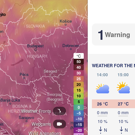
Хм
(K
Івано-Франківськ

ýto
(Ivano-Frankivsk)
Košice
Чернівці
SLOVAKIA
1
(Cherniv
en
Warning
Debrecen
Budapest
°C
HUNGARY
Cluj-Napoca
50
WEATHER FOR THE 
40
Szeged
30
14:00
15:00
Pécs
25
Sibiu
Brașov
20
ROMANIA
15
Београд

10
(Beograd)
Banja Luka
5
26 °C
27 °C
Bucure
BOSNIA & 

0
Craiova
Weather Fronts
HERZEGOVINA
0 mm
0 mm
−5
SERBIA
Sarajevo
−10
10 %
10 %
Плевен

Ниш

Webcams
lit
−15
(Pleven)
(Niš)
N
N
−20
Wind Animation:
София
