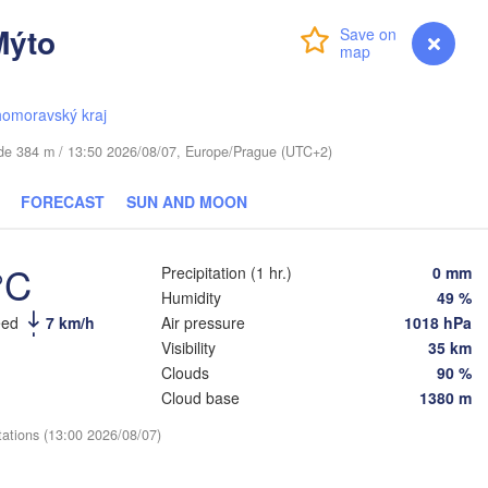
Віцебск

Mýto
Login
Premium
myVentusky
Forecast
(Viciebsk)
Смоленск

(Smolensk)
homoravský kraj
Мінск

Магілёў

(Minsk)
(Mahilioŭ)
tude 384 m / 13:50 2026/08/07, Europe/Prague (UTC+2)
Брянск

BELARUS
Бабруйск

чы

FORECAST
SUN AND MOON
(Bryansk)
Орё
(Babrujsk)
ičy)
Салігорск

(Or
(Salihorsk)
Гомель

°C
Precipitation (1 hr.)
0 mm
(Homieĺ)


Мазыр

Humidity
49 %
k)
(Mazyr)
H
Кур
eed
7 km/h
Air pressure
1018 hPa
(Ku
Чернігів

Visibility
35 km
(Chernihiv)
Clouds
90 %
Суми

(Sumy)
Cloud base
1380 m
е

Київ

ne)
Житомир

(Kyiv)
tations (13:00 2026/08/07)
(Zhytomyr)
Хар
(Kh
Полтава
