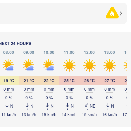
Черкаси

(Poltava)
Вінниця

(Cherkasy)
Кременчук

Vinnytsia)
(Kremenchuk)
Кропивницький

UKRAINE
Дніпро

(Kropyvnytskyi)
(Dnipro)
Доне
Кривий Ріг

(Don
(Kryvyi Rih)
NEXT 24 HOURS
Миколаїв

08:00
09:00
10:00
11:00
12:00
13:00
14:
Мелітополь

OLDOVA
Chișinău
(Mykolaiv)
(Melitopol)
Одеса

(Odesa)
19 °C
21 °C
22 °C
25 °C
26 °C
27 °C
27 
Керчь

lați
(Kerch)
0 mm
0 mm
0 mm
0 mm
0 mm
0 mm
0 
L
Севастополь

0 %
0 %
0 %
0 %
0 %
0 %
0 
(Sevastopol)
N
N
N
N
NE
N
Constanța
11 km/h
13 km/h
15 km/h
14 km/h
15 km/h
16 km/h
17 k
на

rna)