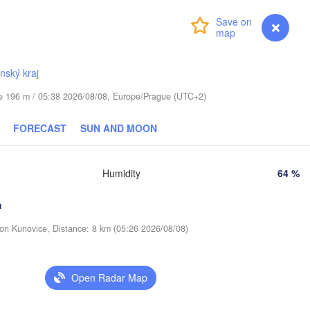
Віцебск

Login
Premium
myVentusky
Forecast
(Viciebsk)
Смоленск

(Smolensk)
ínský kraj
Тула
(Tul
Магілёў

ude 196 m / 05:38 2026/08/08, Europe/Prague (UTC+2)
)
(Mahilioŭ)
Брянск

RUS
FORECAST
SUN AND MOON
Бабруйск

(Bryansk)
Орёл

(Babrujsk)


(Oryol)
k)
Гомель

Humidity
64 %
(Homieĺ)
Мазыр

(Mazyr)
Курск

h
(Kursk)
Чернігів

Старый
(Chernihiv)
ion Kunovice, Distance: 8 km (05:26 2026/08/08)
(Stary
Суми

(Sumy)
Київ

Житомир

(Kyiv)
Open Radar Map
(Zhytomyr)
Харків

(Kharkiv)
Полтава
