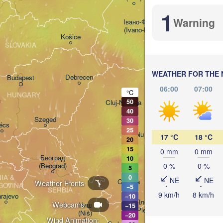
Хмельницький

1
(Khmelnytskyi)
(
Warning
Івано-Франківськ

(Ivano-Frankivsk)
Košice
Чернівці

SLOVAKIA
(Chernivtsi)
WEATHER FOR THE 
Debrecen
Budapest
06:00
07:00
°C
M
HUNGARY
50
Cluj-Napoca
40
Szeged
30
écs
25
Sibiu
17 °C
18 °C
Brașov
20
ROMANIA
Ga
15
0 mm
0 mm
Београд

10
0 %
0 %
(Beograd)
5
București
A & 

0
NE
NE
Craiova
Weather Fronts
GOVINA
−5
SERBIA
9 km/h
8 km/h
rajevo
−10
Плевен

Webcams
Ниш

−15
Вар
(Pleven)
(Niš)
−20
(Va
Wind Animation: