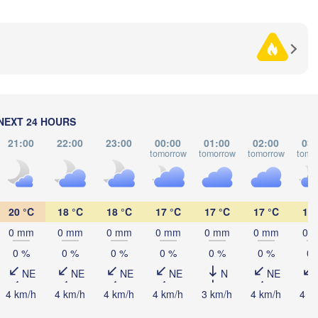
Черкаси

(Poltava)
нниця

(Cherkasy)
Кременчук

nnytsia)
(Kremenchuk)
Кропивницький

UKRAINE
Дніпро

(Kropyvnytskyi)
(Dnipro)
Донець
Кривий Ріг

(Donet
(Kryvyi Rih)
NEXT 24 HOURS
Миколаїв

Мелітополь

LDOVA
Chișinău
(Mykolaiv)
(Melitopol)
21:00
22:00
23:00
00:00
01:00
02:00
03:
Одеса

tomorrow
tomorrow
tomorrow
tomo
(Odesa)
Керчь

ți
L
20 °C
18 °C
18 °C
17 °C
17 °C
17 °C
17 
(Kerch)
0 mm
0 mm
0 mm
0 mm
0 mm
0 mm
0 
Севастополь

(Sevastopol)
0 %
0 %
0 %
0 %
0 %
0 %
0 
onstanța
NE
NE
NE
NE
N
NE
4 km/h
4 km/h
4 km/h
4 km/h
3 km/h
4 km/h
4 k


)