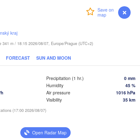
Віцебск

Login
Premium
myVentusky
Forecast
(Viciebsk)
Смоленск

(Smolensk)
ínský kraj
Тула

(Tula)
Магілёў

ude 341 m / 18:15 2026/08/07, Europe/Prague (UTC+2)
(Mahilioŭ)
Брянск

US
FORECAST
SUN AND MOON
Бабруйск

(Bryansk)
Орёл

(Babrujsk)
(Oryol)
Гомель

Precipitation (1 hr.)
0 mm
(Homieĺ)
Мазыр

Humidity
45 %
(Mazyr)
Курск

/h
Air pressure
1016 hPa
(Kursk)
Чернігів

Visibility
35 km
Старый Ос
(Chernihiv)
(Stary O
Суми

tations (17:00 2026/08/07)
(Sumy)
Київ

итомир

(Kyiv)
hytomyr)
Харків

Open Radar Map
(Kharkiv)
Полтава
