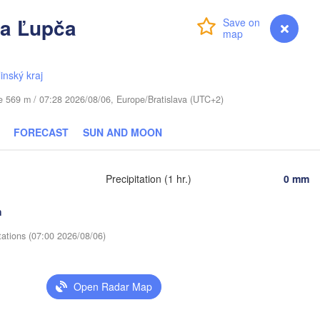
ka Ľupča
іцебск

Login
Premium
myVentusky
Forecast
iciebsk)
Смоленск

Ряза
(Smolensk)
(Rya
linský kraj
Тула

(Tula)
Магілёў

ude 569 m / 07:28 2026/08/06, Europe/Bratislava (UTC+2)
Mahilioŭ)
Брянск

FORECAST
SUN AND MOON
(Bryansk)
Орёл

)
(Oryol)
Липец
Гомель

(Lipe
Precipitation (1 hr.)
0 mm
(Homieĺ)
Курск

h
Воронеж
(Kursk)
Чернігів

(Voronez
Старый Оскол

(Chernihiv)
tations (07:00 2026/08/06)
(Stary Oskol)
Суми

(Sumy)
Київ

(Kyiv)
Open Radar Map
Харків

(Kharkiv)
Полтава
