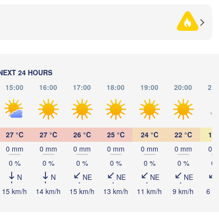
Черкаси

(Poltava)
інниця

(Cherkasy)
Кременчук

innytsia)
(Kremenchuk)
Кропивницький

UKRAINE
Дніпро

(Kropyvnytskyi)
(Dnipro)
Донец
Кривий Ріг

(Done
(Kryvyi Rih)
NEXT 24 HOURS
15:00
16:00
17:00
18:00
19:00
20:00
21:
Миколаїв

Мелітополь

OLDOVA
Chișinău
(Mykolaiv)
(Melitopol)
Одеса

(Odesa)
27 °C
27 °C
26 °C
25 °C
24 °C
22 °C
19 
Керчь

ați
L
(Kerch)
0 mm
0 mm
0 mm
0 mm
0 mm
0 mm
0 
0 %
0 %
0 %
0 %
0 %
0 %
0 
Севастополь

(Sevastopol)
N
N
NE
NE
NE
NE
Constanța
15 km/h
14 km/h
15 km/h
13 km/h
11 km/h
9 km/h
6 k


na)