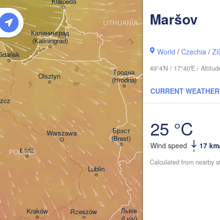
Klaipėda
Maršov
LITHUANIA
Калининград

(Kaliningrad)
Vilnius
World
/
Czechia
/
Zl
Gdańsk
Мінск

49°4'N / 17°40'E / Altit
(Minsk)
Гродна

Olsztyn
(Hrodna)
BELA
CURRENT WEATHER
Баранавічы

zcz
(Baranavičy)
Салігорск
(Salihorsk
25 °C
Пінск

Брэст

Warszawa
(Pinsk)
(Brest)
Wind speed
17 km
Łódź
POLAND
Calculated from nearby s
Lublin
Рівне

(Rivne)
Львів

Kraków
Rzeszów
(Lviv)