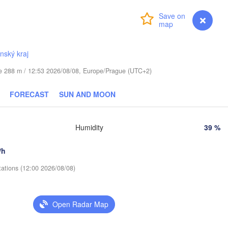
Віцебск

Login
Premium
myVentusky
Forecast
(Viciebsk)
Смоленск

(Smolensk)
ínský kraj
Тула

(Tula
Магілёў

ude 288 m / 12:53 2026/08/08, Europe/Prague (UTC+2)
(Mahilioŭ)
Брянск

RUS
FORECAST
SUN AND MOON
Бабруйск

(Bryansk)
Орёл

(Babrujsk)


(Oryol)
)
Гомель

Humidity
39 %
(Homieĺ)
Мазыр

(Mazyr)
Курск

/h
(Kursk)
Чернігів

Старый 
(Chernihiv)
tations (12:00 2026/08/08)
(Stary 
Суми

(Sumy)
Київ

Житомир

(Kyiv)
Open Radar Map
(Zhytomyr)
Харків

(Kharkiv)
Полтава
