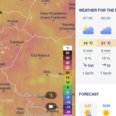
(Lviv)
Хмельницький

Вінниця

(Khmelnytskyi)
WEATHER FOR THE 
(Vinnytsia)
ek
Івано-Франківськ

(Ivano-Frankivsk)
07:00
08:00
Košice
Чернівці

(Chernivtsi)
L
Debrecen
19 °C
21 °C
°C
MOLDOVA
0 mm
0 mm
Chișinău
50
Cluj-Napoca
0 %
10 %
40
30
ged
NW
W
25
Sibiu
20
1 km/h
7 km/h
Brașov
ROMANIA
15
Galați
10
оград

5
eograd)
0
FORECAST
București
Weather Fronts
Craiova
−5
Constanța
SERBIA
−10
SAT
SUN
Webcams
Плевен

−15
Ниш

Варна

(Pleven)
−20
(Niš)
Wind Animation:
(Varna)