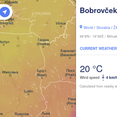
Klaipėda
Bobrovče
Ві
(Vi
LITHUANIA
нинград

liningrad)
Vilnius
World
/
Slovakia
/
Ži
Мінск

М
49°8'N / 19°36'E / Altit
(Minsk)
(M
Гродна

lsztyn
(Hrodna)
CURRENT WEATHER
BELARUS
Бабруйск

Баранавічы

(Babrujsk)
(Baranavičy)
Салігорск

(Salihorsk)
20 °C
Пінск

Брэст

Мазыр

Warszawa
(Pinsk)
(Brest)
(Mazyr)
Wind speed
4 km/
Calculated from nearby s
Lublin
Рівне

(Rivne)
Житомир

(Zhytomyr)
Львів

ów
Rzeszów