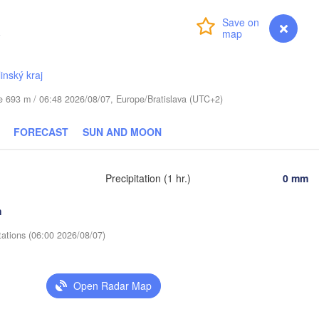
(Moscow)
k
цебск

Login
Premium
myVentusky
Forecast
ciebsk)
Смоленск

Рязан
(Smolensk)
(Ryaz
linský kraj
Тула

(Tula)
агілёў

ude 693 m / 06:48 2026/08/07, Europe/Bratislava (UTC+2)
ahilioŭ)
Брянск

FORECAST
SUN AND MOON
(Bryansk)
Орёл

(Oryol)
Липецк
Гомель

(Lipet
Precipitation (1 hr.)
0 mm
(Homieĺ)
h
Курск

Воронеж

(Kursk)
Чернігів

(Voronezh
Старый Оскол

tations (06:00 2026/08/07)
(Chernihiv)
(Stary Oskol)
Суми

(Sumy)
Київ

Open Radar Map
(Kyiv)
Харків

(Kharkiv)