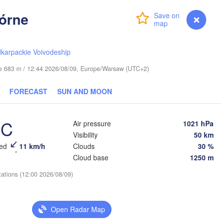
Górne
Login
Premium
myVentusky
Forecast
Рязань

(Ryazan)
karpackie Voivodeship
Тула

(Tula)
ude 683 m / 12:44 2026/08/09, Europe/Warsaw (UTC+2)
Брянск

FORECAST
SUN AND MOON
(Bryansk)
Орёл

(Oryol)
Тамбов

Липецк

(Tambov)
°C
(Lipetsk)
Air pressure
1021 hPa
Visibility
50 km
eed
11 km/h
Clouds
30 %
Курск

Воронеж

(Kursk)
(Voronezh)
Cloud base
1250 m
Старый Оскол

(Stary Oskol)
tations (12:00 2026/08/09)
Суми

(Sumy)
Харків

Open Radar Map
(Kharkiv)