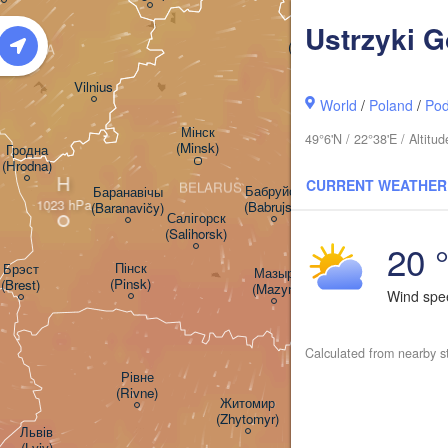
Ustrzyki 
Віцебск

(Viciebsk)
THUANIA
Смоленск

(Smolensk)
Vilnius
World
/
Poland
/
Pod
Мінск

Магілёў

49°6'N / 22°38'E / Altit
(Minsk)
(Mahilioŭ)
Гродна

(Hrodna)
H
CURRENT WEATHER
BELARUS
Бабруйск

Баранавічы

(Babrujsk)
(Baranavičy)
Салігорск

(Salihorsk)
Гомель

20 
(Homieĺ)
Пінск

Брэст

Мазыр

(Pinsk)
(Brest)
(Mazyr)
Wind sp
Чернігів

(Chernihiv)
Calculated from nearby s
Рівне

Київ

(Rivne)
Житомир

(Kyiv)
(Zhytomyr)
Львів

(Lviv)