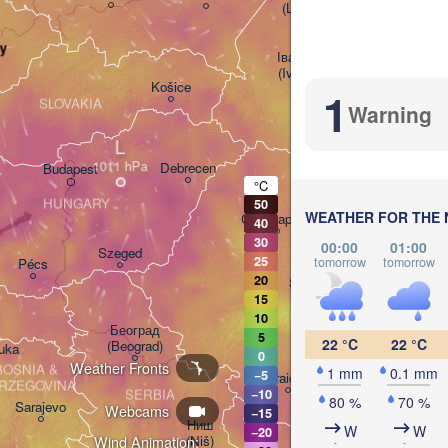
(Lviv)
Хмельниць
(Khmelnyt
y
Івано-Франківськ

(Ivano-Frankivsk)
Košice
1
Чернівці

SLOVAKIA
Warning
(Chernivtsi)
L
H
Debrecen
Budapest
°C
HUNGARY
50
WEATHER FOR THE 
Cluj-Napoca
40
30
00:00
01:00
Szeged
25
tomorrow
tomorrow
Pécs
20
Sibiu
Brașov
ROMANIA
15
10
Београд

5
22 °C
22 °C
(Beograd)
uka
0
Weather Fronts
București
BOSNIA & 

1 mm
0.1 mm
−5
Craiova
RZEGOVINA
SERBIA
−10
80 %
70 %
Sarajevo
Webcams
−15
Плевен

Ниш

W
W
−20
(Pleven)
(Niš)
Wind Animation: