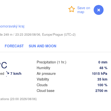
(
Login
Premium
myVentusky
Forecast
Віцебск

(Viciebsk)
Смоленск

(Smolensk)
homoravský kraj
tude 249 m / 23:23 2026/08/06, Europe/Prague (UTC+2)
інск

Магілёў

Minsk)
(Mahilioŭ)
FORECAST
SUN AND MOON
Брянск

BELARUS
Бабруйск

(Bryansk)
Орёл

(Babrujsk)
ігорск

(Oryol)
lihorsk)
°C
Precipitation (1 hr.)
0 mm
Гомель

(Homieĺ)
Humidity
48 %
Мазыр

eed
7 km/h
Air pressure
1015 hPa
(Mazyr)
Курск

Visibility
35 km
(Kursk)
Чернігів

Ст
(Chernihiv)
Clouds
100 %
(
Суми

Cloud base
2700 m
(Sumy)
Київ

tations (23:00 2026/08/06)
Житомир

(Kyiv)
(Zhytomyr)
Харків

(Kharkiv)