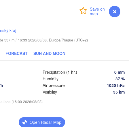
(Mosco
Login
Premium
myVentusky
Forecast
Віцебск

(Viciebsk)
Смоленск

(Smolensk)
ínský kraj
Тула

(Tula)
tude 337 m / 16:33 2026/08/08, Europe/Prague (UTC+2)
Магілёў

(Mahilioŭ)
FORECAST
SUN AND MOON
Брянск

US
Бабруйск

(Bryansk)
Орёл

(Babrujsk)
(Oryol)
)
Precipitation (1 hr.)
0 mm
Гомель

(Homieĺ)
Humidity
37 %
Мазыр

/h
Air pressure
1020 hPa
(Mazyr)
Курск

Visibility
35 km
(Kursk)
Чернігів

Старый О
(Chernihiv)
(Stary O
tations (16:00 2026/08/08)
Суми

(Sumy)
Київ

Житомир

(Kyiv)
Open Radar Map
Zhytomyr)
Харків

(Kharkiv)