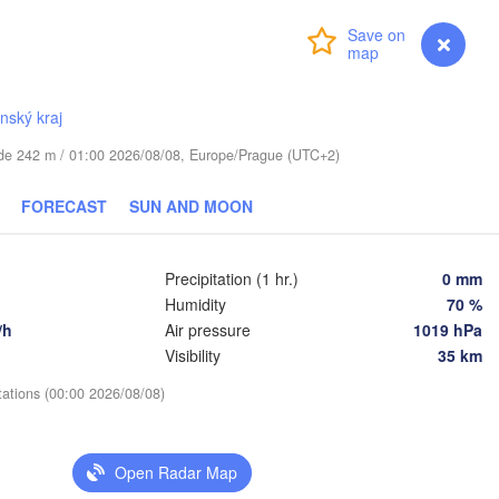
(Mos
Login
Premium
myVentusky
Forecast
Віцебск

(Viciebsk)
Смоленск

(Smolensk)
ínský kraj
Тул
(Tu
tude 242 m / 01:00 2026/08/08, Europe/Prague (UTC+2)


Магілёў

k)
(Mahilioŭ)
FORECAST
SUN AND MOON
Брянск

ARUS
Бабруйск

(Bryansk)
Орёл

(Babrujsk)
ск

(Oryol)
rsk)
Precipitation (1 hr.)
0 mm
Гомель

(Homieĺ)
Humidity
70 %
Мазыр

/h
Air pressure
1019 hPa
(Mazyr)
Курск

Visibility
35 km
(Kursk)
Чернігів

Стары
(Chernihiv)
(Star
tations (00:00 2026/08/08)
Суми

(Sumy)
Київ

Житомир

(Kyiv)
Open Radar Map
(Zhytomyr)
Харків

(Kharkiv)