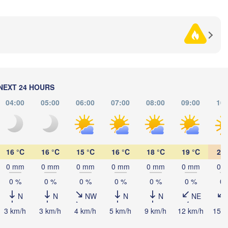
Полтава

Черкаси



(Poltava)
Вінниця

(Cherkasy)
)
Кременчук

(Vinnytsia)
(Kremenchuk)
Кропивницький

UKRAINE
Дніпро

(Kropyvnytskyi)
(Dnipro)
Дон
Кривий Ріг

(Do
(Kryvyi Rih)
NEXT 24 HOURS
Миколаїв

Мелітополь

04:00
05:00
06:00
07:00
08:00
09:00
10:
MOLDOVA
Chișinău
(Mykolaiv)
(Melitopol)
Одеса

(Odesa)
Керчь

16 °C
16 °C
15 °C
16 °C
18 °C
19 °C
21 
alați
(Kerch)
0 mm
0 mm
0 mm
0 mm
0 mm
0 mm
0 
L
Севастополь

0 %
0 %
0 %
0 %
0 %
0 %
0 
(Sevastopol)
N
N
NW
N
N
NE
Constanța
3 km/h
3 km/h
4 km/h
5 km/h
9 km/h
12 km/h
15 k
рна
