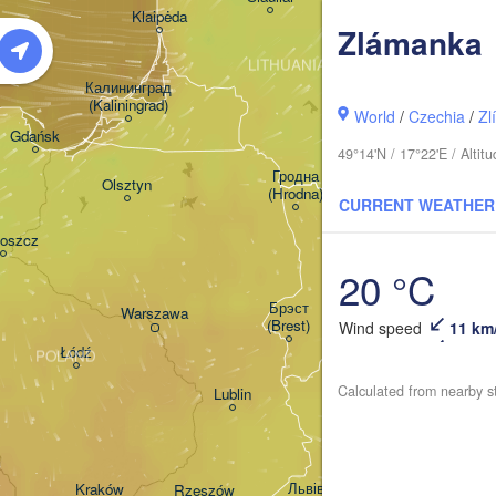
Daugavpils
Klaipėda
Zlámanka
LITHUANIA
Калининград

(Kaliningrad)
Vilnius
World
/
Czechia
/
Zl
Gdańsk
49°14'N / 17°22'E / Alti
Мінск
(Mins
Гродна

Olsztyn
(Hrodna)
CURRENT WEATHER
BEL
Баранавічы

oszcz
(Baranavičy)
Салігор
(Saliho
20 °C
Пінск

Брэст

Warszawa
(Pinsk)
(Brest)
Wind speed
11 km
Łódź
POLAND
Calculated from nearby s
Lublin
Рівне

(Rivne)
Львів

Kraków
Rzeszów