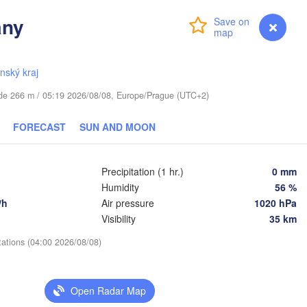
(Mos
any
Login
Premium
myVentusky
Forecast
Віцебск

(Viciebsk)
Смоленск

(Smolensk)
ínský kraj
Тул
(Tu
tude 266 m / 05:19 2026/08/08, Europe/Prague (UTC+2)


Магілёў

k)
(Mahilioŭ)
FORECAST
SUN AND MOON
Брянск

ARUS
Бабруйск

(Bryansk)
Орёл

(Babrujsk)
ск

(Oryol)
rsk)
Precipitation (1 hr.)
0 mm
Гомель

(Homieĺ)
Humidity
56 %
Мазыр

/h
Air pressure
1020 hPa
(Mazyr)
Курск

Visibility
35 km
(Kursk)
Чернігів

Стары
(Chernihiv)
(Star
tations (04:00 2026/08/08)
Суми

(Sumy)
Київ

Житомир

(Kyiv)
Open Radar Map
(Zhytomyr)
Харків

(Kharkiv)