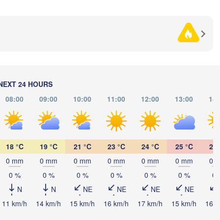
Полтава

Черкаси



(Poltava)
Вінниця

(Cherkasy)
)
Кременчук

(Vinnytsia)
(Kremenchuk)
Кропивницький

UKRAINE
Дніпро

(Kropyvnytskyi)
(Dnipro)
Дон
Кривий Ріг

(Do
(Kryvyi Rih)
NEXT 24 HOURS
Миколаїв

Мелітополь

08:00
09:00
10:00
11:00
12:00
13:00
14:
MOLDOVA
Chișinău
(Mykolaiv)
(Melitopol)
Одеса

(Odesa)
Керчь

18 °C
19 °C
21 °C
23 °C
24 °C
25 °C
25 
alați
(Kerch)
0 mm
0 mm
0 mm
0 mm
0 mm
0 mm
0 
L
Севастополь

0 %
0 %
0 %
0 %
0 %
0 %
0 
(Sevastopol)
N
N
NE
NE
NE
NE
Constanța
11 km/h
14 km/h
15 km/h
16 km/h
17 km/h
15 km/h
16 k
рна
