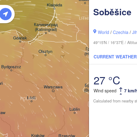
Daugavpi
Klaipėda
Soběšice
LITHUANIA
Калининград

(Kaliningrad)
Vilnius
World
/
Czechia
/
Ji
Gdańsk
49°15'N / 16°37'E / Alti
Гродна

Olsztyn
(Hrodna)
CURRENT WEATHER
Баранавічы

Bydgoszcz
(Baranavičy)
С
(
27 °C
ań
Пінск

Брэст

Warszawa
(Pinsk)
(Brest)
Wind speed
7 km/
Łódź
POLAND
Calculated from nearby s
Lublin
ław
Рівне

(Rivne)
Львів

Kraków
Rzeszów