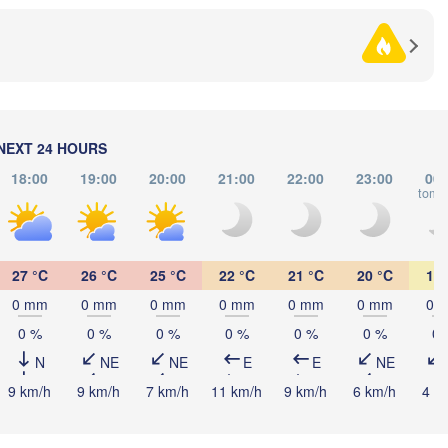
Полтава

Черкаси

цький

(Poltava)
Вінниця

(Cherkasy)
ytskyi)
Кременчук

(Vinnytsia)
(Kremenchuk)
Кропивницький

UKRAINE
Дніпро

(Kropyvnytskyi)
(Dnipro)
Кривий Ріг

(Kryvyi Rih)
NEXT 24 HOURS
18:00
19:00
20:00
21:00
22:00
23:00
00:
Миколаїв

tomo
Мелітополь

MOLDOVA
Chișinău
(Mykolaiv)
(Melitopol)
Одеса

(Odesa)
27 °C
26 °C
25 °C
22 °C
21 °C
20 °C
19 
Керчь

0 mm
0 mm
0 mm
0 mm
0 mm
0 mm
0 
Galați
(Kerch
0 %
0 %
0 %
0 %
0 %
0 %
0 
Севастополь

N
NE
NE
E
E
NE
(Sevastopol)
Constanța
9 km/h
9 km/h
7 km/h
11 km/h
9 km/h
6 km/h
4 k
Варна
