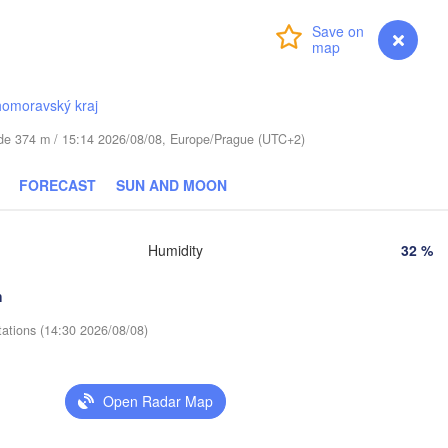
ls
Login
Premium
myVentusky
Forecast
Віцебск

(Viciebsk)
Смоленск

(Smolensk)
homoravský kraj
tude 374 m / 15:14 2026/08/08, Europe/Prague (UTC+2)
Мінск

Магілёў

(Minsk)
(Mahilioŭ)
FORECAST
SUN AND MOON
Брянск

BELARUS
Бабруйск

(Bryansk)
Орёл

(Babrujsk)
алігорск

(Oryol)
Salihorsk)
Humidity
32 %
Гомель

(Homieĺ)
Мазыр

h
(Mazyr)
Курск

(Kursk)
Чернігів

tations (14:30 2026/08/08)
(Chernihiv)
Суми

(Sumy)
Київ

Open Radar Map
Житомир

(Kyiv)
(Zhytomyr)
Харків

(Kharkiv)