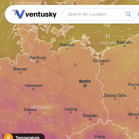
DENMARK
København
H
Koszalin
Rostock
Hamburg
Szczecin
Bremen
Berlin
Pozn
Hannover
Zielona Góra
GERMANY
Leipzig
Kassel
Wroc
Dresden
Frankfurt am Main
Praha
Temperature