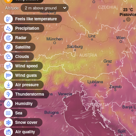
CZECHIA
Altitude:
2 m above ground
Nürnberg
Pístovic
Feels like temperature
Stuttgart
Precipitation
Linz
Wien
Radar
München
Salzburg
Satellite
Zürich
AUSTRIA
Clouds
Graz
ITZERLAND
Wind speed
Wind gusts
Ljubljana
Air pressure
Zagreb
Milano
Verona
Venezia
Thunderstorms
rino
Humidity
CROATIA
Banja 
Bologna
Sea
Genova
HE
Snow cover
Split
Air quality