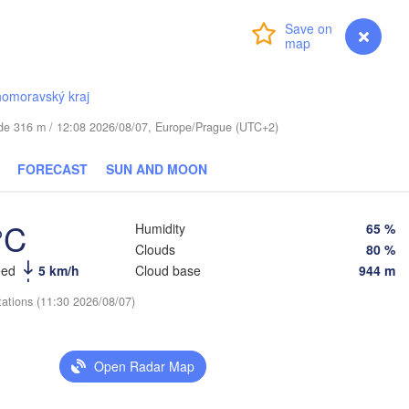
(
Login
Premium
myVentusky
Forecast
Віцебск

(Viciebsk)
Смоленск

(Smolensk)
homoravský kraj
tude 316 m / 12:08 2026/08/07, Europe/Prague (UTC+2)
інск

Магілёў

Minsk)
(Mahilioŭ)
FORECAST
SUN AND MOON
Брянск

BELARUS
Бабруйск

(Bryansk)
Орёл

(Babrujsk)
ігорск

(Oryol)
lihorsk)
°C
Humidity
65 %
Гомель

(Homieĺ)
Clouds
80 %
Мазыр

eed
5 km/h
Cloud base
944 m
(Mazyr)
Курск

(Kursk)
Чернігів

tations (11:30 2026/08/07)
Ст
(Chernihiv)
(
Суми

(Sumy)
Київ

Open Radar Map
Житомир

(Kyiv)
(Zhytomyr)
Харків

(Kharkiv)