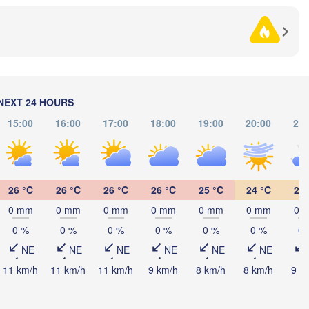
Полтава

Черкаси

кий

(Poltava)
Вінниця

(Cherkasy)
skyi)
Кременчук

(Vinnytsia)
(Kremenchuk)
Кропивницький

UKRAINE
Дніпро

(Kropyvnytskyi)
(Dnipro)
Кривий Ріг

(Kryvyi Rih)
NEXT 24 HOURS
15:00
16:00
17:00
18:00
19:00
20:00
21:
Миколаїв

Мелітополь

MOLDOVA
Chișinău
(Mykolaiv)
(Melitopol)
Одеса

(Odesa)
26 °C
26 °C
26 °C
26 °C
25 °C
24 °C
22 
Керчь

0 mm
0 mm
0 mm
0 mm
0 mm
0 mm
0 
Galați
(Kerch)
0 %
0 %
0 %
0 %
0 %
0 %
0 
Севастополь

NE
NE
NE
NE
NE
NE
(Sevastopol)
Constanța
11 km/h
11 km/h
11 km/h
9 km/h
8 km/h
8 km/h
9 k
Варна
