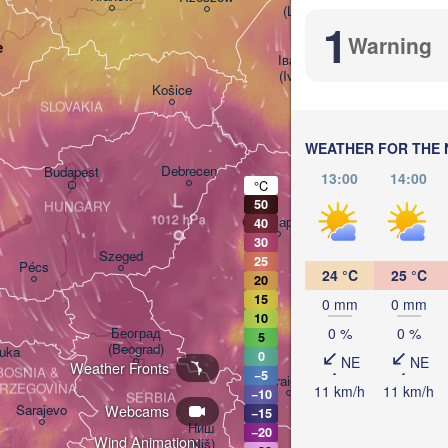
(Lviv)
1
Хмельниць
Warning
(Khmelnyt
e
Івано-Франківськ

(Ivano-Frankivsk)
Košice
Чернівці

SLOVAKIA
(Chernivtsi)
WEATHER FOR THE 
Debrecen
Budapest
13:00
14:00
°C
L
50
HUNGARY
Cluj-Napoca
40
30
Szeged
25
Pécs
24 °C
25 °C
20
Sibiu
Brașov
15
ROMANIA
0 mm
0 mm
10
0 %
0 %
Београд

5
(Beograd)
Luka
0
NE
NE
Weather Fronts
București
BOSNIA & 

−5
Craiova
RZEGOVINA
11 km/h
11 km/h
−10
SERBIA
Webcams
Sarajevo
−15
Плевен

Ниш

−20
(Pleven)
Wind Animation:
(Niš)