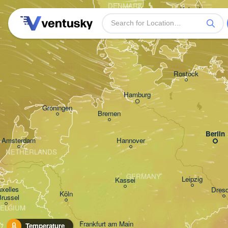
DENMARK
København
Rostock
Hamburg
Groningen
Bremen
Berlin
Amsterdam
Hannover
NETHERLANDS
GERMANY
Leipzig
Kassel
xelles 

Dres
Köln
Brussel
ELGIUM
Frankfurt am Main
Temperature