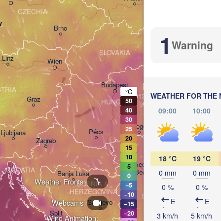
CZECHIA
v
Brno
І
1
(
Warning
Košice
SLOVAKIA
Linz
Wien
L
Debrecen
Budapest
TRIA
°C
WEATHER FOR THE 
Graz
50
HUNGARY
Cluj-N
09:00
10:00
40
30
Szeged
25
Pécs
Ljubljana
20
Zagreb
15
10
18 °C
19 °C
Београд

5
CROATIA
(Beograd)
0 mm
0 mm
Banja Luka
0
Weather Fronts
BOSNIA & 

−5
0 %
0 %
Cra
HERZEGOVINA
−10
SERBIA
E
E
Webcams
Sarajevo
−15
Ниш

Split
−20
3 km/h
5 km/h
Wind Animation:
(Niš)