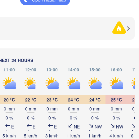
(Lviv)
Черкаси

Хмельницький

Вінниця

(Cherkasy)
(Khmelnytskyi)
Кременч
(Vinnytsia)
вано-Франківськ

(Kremen
Ivano-Frankivsk)
Кропивницький

UKRAINE
Чернівці

(Kropyvnytskyi)
(Chernivtsi)
Кривий 
(Kryvyi
Миколаїв

NEXT 24 HOURS
MOLDOVA
Chișinău
(Mykolaiv)
apoca
11:00
12:00
13:00
14:00
15:00
16:00
17:
Одеса

(Odesa)
Sibiu
Brașov
ROMANIA
Galați
20 °C
22 °C
23 °C
24 °C
24 °C
25 °C
25 
Севасто
0 mm
0 mm
0 mm
0 mm
0 mm
0 mm
0 
(Sevas
București
0 %
0 %
0 %
0 %
0 %
0 %
0 
iova
Constanța
E
E
E
NE
NW
NW
Плевен

Варна

5 km/h
5 km/h
3 km/h
1 km/h
1 km/h
4 km/h
6 k
(Pleven)