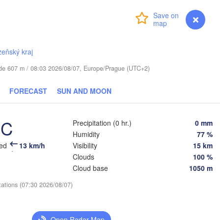
Daugavpils
Login
Premium
myVentusky
Forecast
Віцебск

(Viciebsk)
ANIA
Смоленск

(Smolensk)
Vilnius
zeňský kraj
tude 607 m / 08:03 2026/08/07, Europe/Prague (UTC+2)
Мінск

Магілёў

(Minsk)
(Mahilioŭ)
дна

odna)
FORECAST
SUN AND MOON
BELARUS
Бабруйск

Баранавічы

(Babrujsk)
(Baranavičy)
Салігорск

(Salihorsk)
°C
Precipitation (0 hr.)
0 mm
Гомель

(Homieĺ)
Humidity
77 %
Пінск

т

Мазыр

(Pinsk)
eed
13 km/h
Visibility
15 km
st)
(Mazyr)
Clouds
100 %
Чернігів

(Chernihiv)
Cloud base
1050 m
tations (07:30 2026/08/07)
Рівне

Київ

(Rivne)
Житомир

(Kyiv)
(Zhytomyr)
ьвів

Open Radar Map