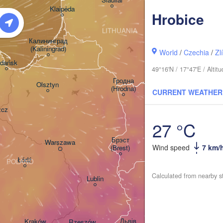
Daugavpils
Klaipėda
Hrobice
LITHUANIA
Калининград

(Kaliningrad)
Vilnius
World
/
Czechia
/
Zl
dańsk
49°16'N / 17°47'E / Alti
Мінск

(Minsk)
Гродна

Olsztyn
(Hrodna)
CURRENT WEATHER
BELAR
Баранавічы

zcz
(Baranavičy)
Салігорск

27 °C
(Salihorsk)
L
Брэст

Warszawa
Wind speed
7 km/
(Brest)
Łódź
POLAND
Calculated from nearby s
Lublin
Рівне

(Rivne)
Ж
(
Львів

Kraków
Rzeszów