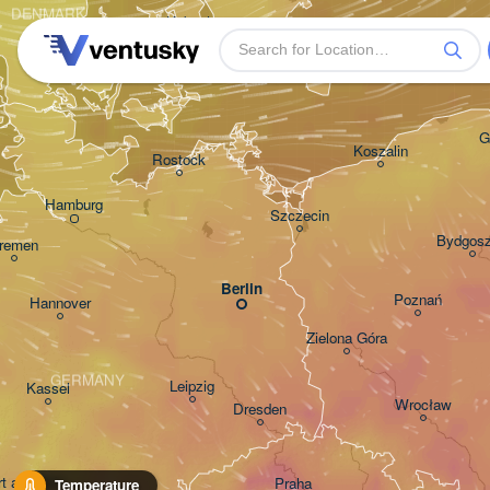
DENMARK
København
G
Koszalin
Rostock
Hamburg
Szczecin
Bydgos
remen
Berlin
Poznań
Hannover
Zielona Góra
GERMANY
Leipzig
Kassel
Wrocław
Dresden
rt am Main
Praha
Temperature