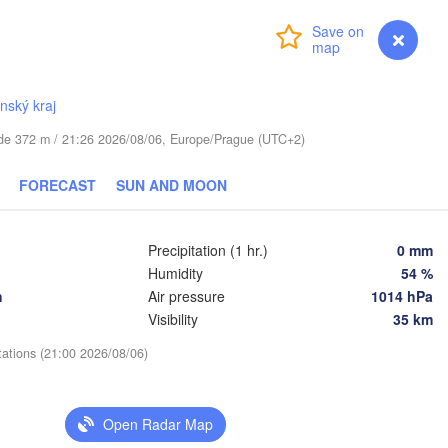
(Mosco
Login
Premium
myVentusky
Forecast
Віцебск

(Viciebsk)
Смоленск

(Smolensk)
ínský kraj
Тула

(Tula)
tude 372 m / 21:26 2026/08/06, Europe/Prague (UTC+2)
Магілёў

(Mahilioŭ)
FORECAST
SUN AND MOON
Брянск

US
Бабруйск

(Bryansk)
Орёл

(Babrujsk)
(Oryol)
Precipitation (1 hr.)
0 mm
Гомель

Humidity
54 %
(Homieĺ)
Мазыр

h
Air pressure
1014 hPa
(Mazyr)
Курск

Visibility
35 km
(Kursk)
Чернігів

Старый О
(Chernihiv)
tations (21:00 2026/08/06)
(Stary O
Суми

(Sumy)
Київ

итомир

(Kyiv)
Open Radar Map
Zhytomyr)
Харків
