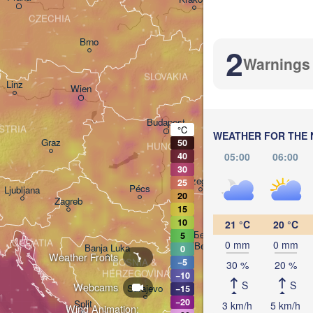
CZECHIA
Brno
2
Warnings
Košice
SLOVAKIA
Linz
Wien
Debrecen
Budapest
STRIA
°C
WEATHER FOR THE 
Graz
50
HUNGARY
05:00
06:00
40
Cluj-N
30
Szeged
25
Pécs
Ljubljana
20
Zagreb
15
10
21 °C
20 °C
Београд

5
CROATIA
0 mm
0 mm
(Beograd)
Banja Luka
0
Weather Fronts
BOSNIA & 

−5
30 %
20 %
Cr
HERZEGOVINA
−10
SERBIA
S
S
Webcams
Sarajevo
−15
Ниш

−20
Split
3 km/h
5 km/h
Wind Animation:
(Niš)