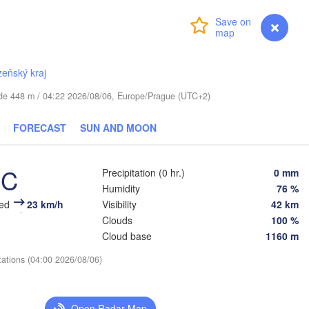
i
Daugavpils
Login
Premium
myVentusky
Forecast
Віцебск

(Viciebsk)
UANIA
Смоленск

(Smolensk)
Vilnius
zeňský kraj
tude 448 m / 04:22 2026/08/06, Europe/Prague (UTC+2)
Мінск

Магілёў

(Minsk)
(Mahilioŭ)
одна

rodna)
FORECAST
SUN AND MOON
BELARUS
Бабруйск

Баранавічы

(Babrujsk)
(Baranavičy)
Салігорск

°C
(Salihorsk)
Precipitation (0 hr.)
0 mm
Гомель

Humidity
76 %
(Homieĺ)
Пінск

ст

Мазыр

eed
23 km/h
Visibility
42 km
(Pinsk)
est)
(Mazyr)
Clouds
100 %
Чернігів

Cloud base
1160 m
(Chernihiv)
tations (04:00 2026/08/06)
Рівне

Київ

(Rivne)
Житомир

(Kyiv)
(Zhytomyr)
Львів

Open Radar Map