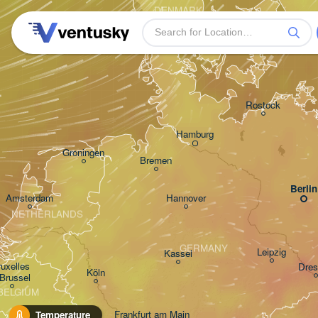
DENMARK
København
Rostock
Hamburg
Groningen
Bremen
Berlin
Amsterdam
Hannover
NETHERLANDS
GERMANY
Leipzig
Kassel
uxelles 

Dres
Köln
 Brussel
BELGIUM
Frankfurt am Main
Temperature