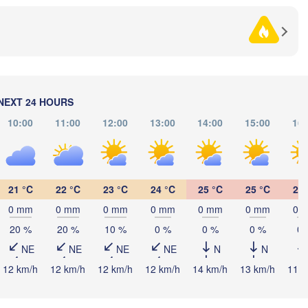
(Kharkiv)
Полтава

Черкаси

ький

(Poltava)
Вінниця

(Cherkasy)
tskyi)
Кременчук

(Vinnytsia)
(Kremenchuk)
Кропивницький

UKRAINE
Дніпро

(Kropyvnytskyi)
(Dnipro)
Кривий Ріг

NEXT 24 HOURS
(Kryvyi Rih)
10:00
11:00
12:00
13:00
14:00
15:00
16:
Миколаїв

Мелітополь

MOLDOVA
Chișinău
(Mykolaiv)
(Melitopol)
Одеса

(Odesa)
21 °C
22 °C
23 °C
24 °C
25 °C
25 °C
25 
0 mm
0 mm
0 mm
0 mm
0 mm
0 mm
0 
Керчь

Galați
(Kerch)
20 %
20 %
10 %
0 %
0 %
0 %
0 
Севастополь

NE
NE
NE
NE
N
N
(Sevastopol)
L
12 km/h
12 km/h
12 km/h
12 km/h
14 km/h
13 km/h
11 k
Constanța
Варна
