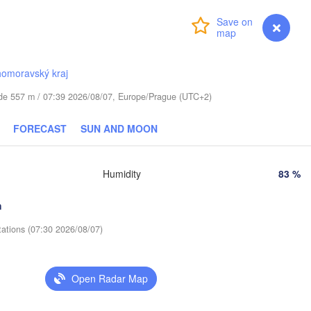
Login
Premium
myVentusky
Forecast
Віцебск

(Viciebsk)
Смоленск

(Smolensk)
homoravský kraj
tude 557 m / 07:39 2026/08/07, Europe/Prague (UTC+2)
Мінск

Магілёў

(Minsk)
(Mahilioŭ)
FORECAST
SUN AND MOON
Брянск

BELARUS
Бабруйск

(Bryansk)
Орёл

(Babrujsk)
лігорск

(Oryol)
Humidity
83 %
lihorsk)
Гомель

(Homieĺ)
Мазыр

h
(Mazyr)
Курск

(Kursk)
Чернігів

tations (07:30 2026/08/07)
С
(Chernihiv)
Суми

(Sumy)
Open Radar Map
Київ

Житомир

(Kyiv)
(Zhytomyr)
Харків
