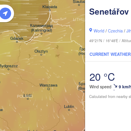
Šiauliai
Daugavpils
Klaipėda
Senetářov
LITHUANIA
Калининград

(Kaliningrad)
Vilnius
World
/
Czechia
/
Ji
Gdańsk
49°21'N / 16°48'E / Alti
Гродна

Olsztyn
(Hrodna)
CURRENT WEATHER
Баранавічы

Bydgoszcz
(Baranavičy)
Са
20 °C
(Sa
ń
Пінск

Брэст

Warszawa
Wind speed
9 km/
(Pinsk)
(Brest)
Łódź
POLAND
Calculated from nearby s
Lublin
aw
Рівне

(Rivne)