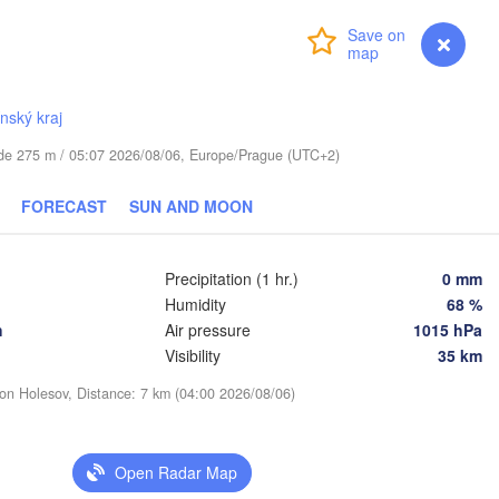
Москв
(Mosc
Login
Premium
myVentusky
Forecast
Віцебск

(Viciebsk)
Смоленск

(Smolensk)
ínský kraj
Тула
tude 275 m / 05:07 2026/08/06, Europe/Prague (UTC+2)
(Tul
Магілёў

)
(Mahilioŭ)
FORECAST
SUN AND MOON
Брянск

RUS
Бабруйск

(Bryansk)
Орёл

(Babrujsk)


(Oryol)
Precipitation (1 hr.)
0 mm
k)
Гомель

Humidity
68 %
(Homieĺ)
Мазыр

h
Air pressure
1015 hPa
(Mazyr)
Курск

Visibility
35 km
(Kursk)
Чернігів

Старый 
(Chernihiv)
ion Holesov, Distance: 7 km (04:00 2026/08/06)
(Stary
Суми

(Sumy)
Київ

Житомир

(Kyiv)
Open Radar Map
(Zhytomyr)
Харків
