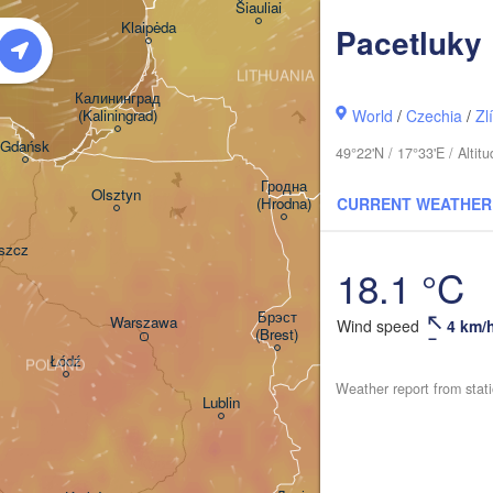
Šiauliai
Daugavpils
Klaipėda
Pacetluky
LITHUANIA
Калининград

(Kaliningrad)
World
/
Czechia
/
Zl
Vilnius
Gdańsk
49°22'N / 17°33'E / Alti
Мінск

(Minsk
Гродна

Olsztyn
(Hrodna)
CURRENT WEATHER
BELA
Баранавічы

szcz
(Baranavičy)
Салігорск
18.1 °C
(Salihors
Пінск

Брэст

Warszawa
Wind speed
4 km/
(Pinsk)
(Brest)
Łódź
POLAND
Weather report from stat
Lublin
Рівне

(Rivne)