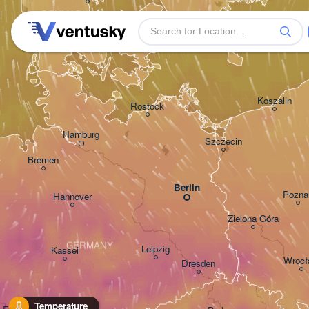
DENMARK
København
Koszalin
Rostock
Hamburg
Szczecin
Bremen
Berlin
Pozna
Hannover
Zielona Góra
GERMANY
Leipzig
Kassel
Wroc
Dresden
Temperature