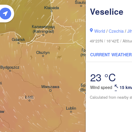
Šiauliai
Daugavpil
Klaipėda
Veselice
LITHUANIA
Калининград

World
/
Czechia
/
Ji
(Kaliningrad)
Vilnius
Gdańsk
49°23'N / 16°42'E / Alti
Гродна

Olsztyn
CURRENT WEATHER
(Hrodna)
H
Баранавічы

Bydgoszcz
(Baranavičy)
С
23 °C
(S
ń
Пінск

Брэст

Warszawa
Wind speed
15 km
(Pinsk)
(Brest)
Łódź
Calculated from nearby s
POLAND
Lublin
ław
Рівне

(Rivne)