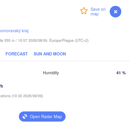
s
Login
Premium
myVentusky
Forecast
Віцебск

(Viciebsk)
Смоленск

(Smolensk)
homoravský kraj
tude 555 m / 10:57 2026/08/09, Europe/Prague (UTC+2)
Мінск

Магілёў

(Minsk)
(Mahilioŭ)
FORECAST
SUN AND MOON
Брянск

BELARUS
Бабруйск

(Bryansk)
Орёл

(Babrujsk)
алігорск

(Oryol)
Humidity
41 %
alihorsk)
Гомель

(Homieĺ)
Мазыр

/h
(Mazyr)
Курск

tations (10:30 2026/08/09)
(Kursk)
Чернігів

(Chernihiv)
Суми

(Sumy)
Open Radar Map
Київ

Житомир

(Kyiv)
(Zhytomyr)
Харків
