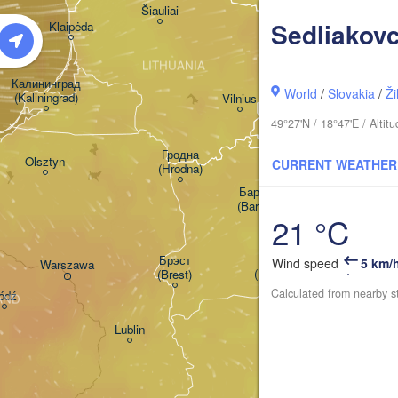
Šiauliai
Daugavpils
Sedliakovc
Klaipėda
LITHUANIA
Калининград

World
/
Slovakia
/
Ži
(Kaliningrad)
Vilnius
49°27'N / 18°47'E / Alti
Мінск

(Minsk)
Гродна

Olsztyn
CURRENT WEATHER
(Hrodna)
BELARUS
Бабр
Баранавічы

(Bab
(Baranavičy)
Салігорск

21 °C
(Salihorsk)
Пінск

Брэст

Wind speed
5 km/
Маз
Warszawa
(Pinsk)
(Brest)
(Ma
Calculated from nearby s
ódź
AND
Lublin
Рівне

(Rivne)
Житомир
(Zhytomy