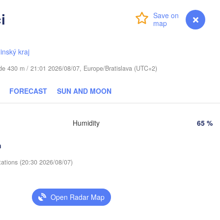
Москва

(Moscow)
i
Login
Premium
myVentusky
Forecast
Віцебск

(Viciebsk)
Смоленск

(Smolensk)
linský kraj
Тула

tude 430 m / 21:01 2026/08/07, Europe/Bratislava (UTC+2)
(Tula)
Магілёў

(Mahilioŭ)
FORECAST
SUN AND MOON
Брянск

уйск

(Bryansk)
Орёл

rujsk)
(Oryol)
Humidity
65 %
Гомель

(Homieĺ)
h
ыр

zyr)
Курск

Вор
H
tations (20:30 2026/08/07)
(Kursk)
Чернігів

(Vo
(Chernihiv)
Суми

(Sumy)
Open Radar Map
Київ



(Kyiv)
r)
Харків
