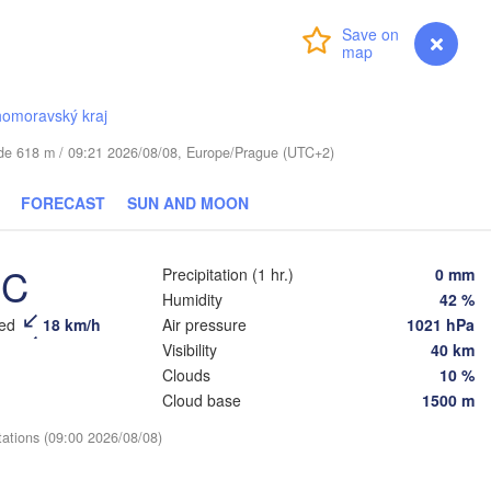
ils
Login
Premium
myVentusky
Forecast
Віцебск

(Viciebsk)
Смоленск

homoravský kraj
(Smolensk)
tude 618 m / 09:21 2026/08/08, Europe/Prague (UTC+2)
Мінск

Магілёў

(Minsk)
(Mahilioŭ)
FORECAST
SUN AND MOON
Брянск

BELARUS
Бабруйск

(Bryansk)
Орёл

(Babrujsk)
Салігорск

°C
(Oryol)
Precipitation (1 hr.)
0 mm
(Salihorsk)
Гомель

Humidity
42 %
(Homieĺ)
eed
18 km/h
Air pressure
1021 hPa
Мазыр

(Mazyr)
Visibility
40 km
Курск

(Kursk)
Чернігів

Clouds
10 %
(Chernihiv)
Cloud base
1500 m
Суми

(Sumy)
tations (09:00 2026/08/08)
Київ

Житомир

(Kyiv)
(Zhytomyr)
Харків
