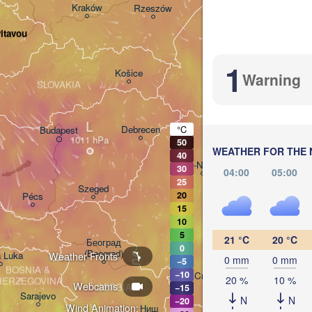
Львів

Kraków
Rzeszów
(Lviv)
Хмельни
itavou
(Khmeln
Івано-Франківськ

(Ivano-Frankivsk)
1
Košice
Warning
Чернівці

SLOVAKIA
(Chernivtsi)
L
Debrecen
°C
Budapest
50
WEATHER FOR THE 
40
Cluj-Napoca
30
04:00
05:00
25
Szeged
20
Pécs
15
Sibiu
Brașov
ROMANIA
10
5
21 °C
20 °C
Београд

0
(Beograd)
Weather Fronts
a Luka
0 mm
0 mm
−5
București
BOSNIA & 

−10
Craiova
20 %
10 %
HERZEGOVINA
Webcams
SERBIA
−15
Sarajevo
N
N
−20
Плевен

Wind Animation:
Ниш
