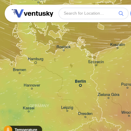
DENMARK
København
Koszalin
Rostock
Hamburg
Szczecin
Bremen
Berlin
Pozn
Hannover
Zielona Góra
GERMANY
Leipzig
Kassel
Wroc
Dresden
Temperature