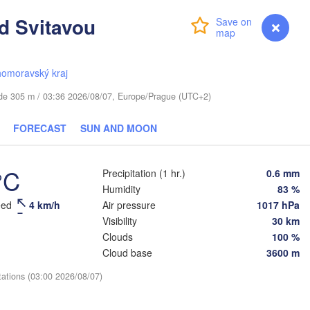
ls
d Svitavou
Login
Premium
myVentusky
Forecast
Віцебск

(Viciebsk)
Смоленск

homoravský kraj
(Smolensk)
tude 305 m / 03:36 2026/08/07, Europe/Prague (UTC+2)
Мінск

Магілёў

(Minsk)
(Mahilioŭ)
FORECAST
SUN AND MOON
Брянск

BELARUS
Бабруйск

(Bryansk)
Орёл

(Babrujsk)
алігорск

°C
(Oryol)
Precipitation (1 hr.)
0.6 mm
Salihorsk)
Гомель

Humidity
83 %
(Homieĺ)
eed
4 km/h
Air pressure
1017 hPa
Мазыр

L
(Mazyr)
Visibility
30 km
Курск

(Kursk)
Чернігів

Clouds
100 %
(Chernihiv)
Cloud base
3600 m
Суми

(Sumy)
tations (03:00 2026/08/07)
Київ

Житомир

(Kyiv)
(Zhytomyr)
Харків
