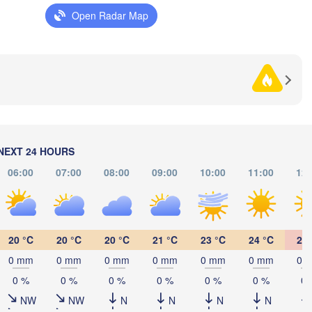
(Kharkiv)
Open Radar Map
Полтава

Черкаси

цький

(Poltava)
Вінниця

(Cherkasy)
ytskyi)
Кременчук

(Vinnytsia)
(Kremenchuk)
Кропивницький

UKRAINE
Дніпро

(Kropyvnytskyi)
(Dnipro)
Кривий Ріг

(Kryvyi Rih)
Миколаїв

Мелітополь

NEXT 24 HOURS
MOLDOVA
Chișinău
(Mykolaiv)
(Melitopol)
Одеса

06:00
07:00
08:00
09:00
10:00
11:00
12:
(Odesa)
Керчь

Galați
(Kerch
20 °C
20 °C
20 °C
21 °C
23 °C
24 °C
25 
Севастополь

0 mm
0 mm
0 mm
0 mm
0 mm
0 mm
0 
(Sevastopol)
0 %
0 %
0 %
0 %
0 %
0 %
0 
Constanța
NW
NW
N
N
N
N