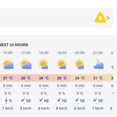
ьвів

Lviv)
Черкаси

Хмельницький

Вінниця

(Cherkasy)
(Khmelnytskyi)
Кременч
(Vinnytsia)
вано-Франківськ

(Kremen
Ivano-Frankivsk)
Кропивницький

UKRAINE
Чернівці

(Kropyvnytskyi)
(Chernivtsi)
Кривий Р
(Kryvyi 
NEXT 24 HOURS
16:00
17:00
18:00
19:00
20:00
21:00
22:
Миколаїв

MOLDOVA
Chișinău
(Mykolaiv)
poca
Одеса

(Odesa)
27 °C
26 °C
26 °C
25 °C
24 °C
21 °C
20 
Sibiu
Brașov
ROMANIA
0 mm
0 mm
0 mm
0 mm
0 mm
0 mm
0 
Galați
0 %
0 %
0 %
0 %
0 %
0 %
0 
Севасто
(Sevas
N
NE
NE
NE
NE
NE
București
iova
Constanța
7 km/h
8 km/h
8 km/h
8 km/h
6 km/h
7 km/h
9 k
Плевен
