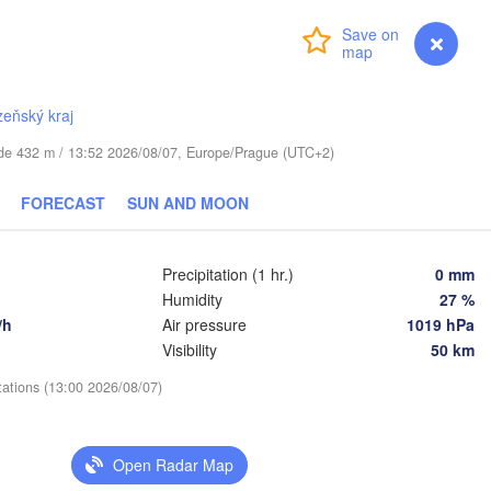
Daugavpils
Login
Premium
myVentusky
Forecast
Віцебск

(Viciebsk)
ANIA
Смоленск

zeňský kraj
(Smolensk)
Vilnius
tude 432 m / 13:52 2026/08/07, Europe/Prague (UTC+2)
Мінск

Магілёў

(Minsk)
(Mahilioŭ)
дна

FORECAST
SUN AND MOON
odna)
BELARUS
Бабруйск

Баранавічы

(Babrujsk)
(Baranavičy)
Салігорск

Precipitation (1 hr.)
0 mm
(Salihorsk)
Humidity
27 %
Гомель

(Homieĺ)
/h
Air pressure
1019 hPa
Пінск

т

Мазыр

(Pinsk)
st)
(Mazyr)
Visibility
50 km
Чернігів

tations (13:00 2026/08/07)
(Chernihiv)
Рівне

Київ

(Rivne)
Open Radar Map
Житомир

(Kyiv)
(Zhytomyr)