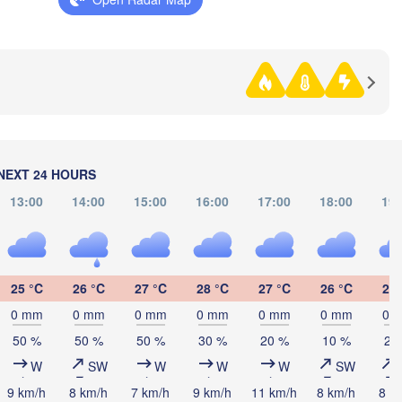
Житомир

(Kyiv)
(Zhytomyr)
Харк
(Kha
Полтава

Черкаси

ельницький

(Poltava)
Вінниця

(Cherkasy)
hmelnytskyi)
Кременчук

(Vinnytsia)
(Kremenchuk)
Кропивницький

UKRAINE
Дніпро



(Kropyvnytskyi)
(Dnipro)
si)
Кривий Ріг

(Kryvyi Rih)
NEXT 24 HOURS
13:00
14:00
15:00
16:00
17:00
18:00
19:
Миколаїв

Мелітополь

MOLDOVA
Chișinău
(Mykolaiv)
(Melitopol)
Одеса

(Odesa)
25 °C
26 °C
27 °C
28 °C
27 °C
26 °C
26 
К
Galați
0 mm
0 mm
0 mm
0 mm
0 mm
0 mm
0 
(
50 %
50 %
50 %
30 %
20 %
10 %
20
Севастополь

(Sevastopol)
W
SW
W
W
W
SW
ști
Constanța
9 km/h
8 km/h
7 km/h
9 km/h
11 km/h
8 km/h
8 k