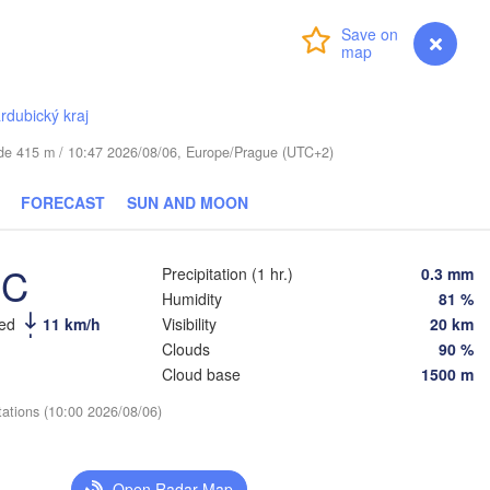
Login
Premium
myVentusky
Forecast
avpils
Віцебск

(Viciebsk)
rdubický kraj
Смоленск

(Smolensk)
tude 415 m / 10:47 2026/08/06, Europe/Prague (UTC+2)
Мінск

Магілёў

FORECAST
SUN AND MOON
(Minsk)
(Mahilioŭ)
Брянск

BELARUS
Бабруйск

чы

°C
(Bryansk)
Precipitation (1 hr.)
0.3 mm
Орёл
(Babrujsk)
ičy)
Салігорск

(Ory
Humidity
81 %
(Salihorsk)
Гомель

eed
11 km/h
Visibility
20 km
(Homieĺ)


Clouds
90 %
Мазыр

k)
(Mazyr)
Cloud base
1500 m
Кур
(Ku
Чернігів

tations (10:00 2026/08/06)
(Chernihiv)
Суми

(Sumy)
е

Київ

ne)
Open Radar Map