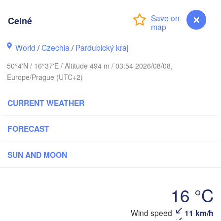
Klaipė
København
Celné
Калининград

(Kaliningrad)
World
/
Czechia
/
Pardubický kraj
Gdańsk
Koszalin
50°4'N / 16°37'E / Altitude 494 m / 03:54 2026/08/08,
ostock
Europe/Prague (UTC+2)
Olsztyn
Szczecin
CURRENT WEATHER
Bydgoszcz
Berlin
FORECAST
Poznań
Warsza
Zielona Góra
Łódź
SUN AND MOON
POLAND
Leipzig
Wrocław
Dresden
16 °C
Wind speed
11 km/h
Celné
Praha
Kraków
R