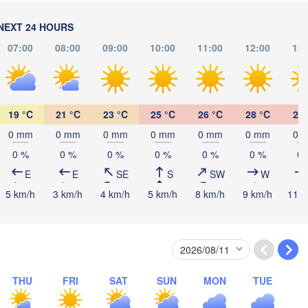
Суми

(Sumy)
Рівне

NEXT 24 HOURS
Київ

(Rivne)
Житомир

(Kyiv)
07:00
08:00
09:00
10:00
11:00
12:00
13:
(Zhytomyr)
Полтава

Черкаси

Хмельницький

(Poltava)
Вінниця

(Cherkasy)
(Khmelnytskyi)
Кременчук

(Vinnytsia)


(Kremenchuk)
19 °C
21 °C
23 °C
25 °C
26 °C
28 °C
29 
)
Кропивницький

UKRAINE
Дніпро

нівці

0 mm
0 mm
0 mm
0 mm
0 mm
0 mm
0 
(Kropyvnytskyi)
(Dnipro)
rnivtsi)
Кривий Ріг

0 %
0 %
0 %
0 %
0 %
0 %
0 
(Kryvyi Rih)
E
E
SE
S
SW
W
5 km/h
3 km/h
4 km/h
5 km/h
8 km/h
9 km/h
11 k
Миколаїв

Мелітоп
MOLDOVA
Chișinău
(Mykolaiv)
(Melito
Одеса

(Odesa)
ov
A
Galați
THU
FRI
SAT
SUN
MON
TUE
Севастополь
