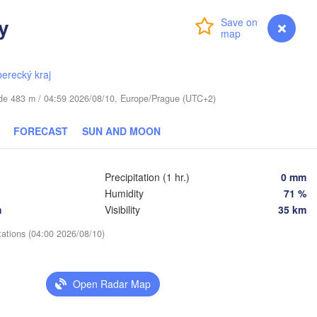
y
Login
Premium
myVentusky
Forecast
Daugavpils
berecký kraj
Віцебск

tude 483 m / 04:59 2026/08/10, Europe/Prague (UTC+2)
(Viciebsk)
H
Смоленск

(Smolensk)
FORECAST
SUN AND MOON
Мінск

Магілёў

Precipitation (1 hr.)
0 mm
(Minsk)
(Mahilioŭ)
Humidity
71 %
Брянск

BELARUS
Бабруйск

навічы

h
Visibility
35 km
(Bryansk)
(Babrujsk)
anavičy)
Салігорск

tations (04:00 2026/08/10)
(Salihorsk)
Гомель

(Homieĺ)
Пінск

Мазыр

Pinsk)
(Mazyr)
Open Radar Map
Чернігів

(Chernihiv)