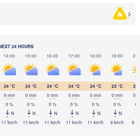
Сум
(Su
Рівне

Київ

(Rivne)
Житомир

(Kyiv)
(Zhytomyr)
Полтава
Черкаси

Хмельницький

(Poltav
Вінниця

(Cherkasy)
(Khmelnytskyi)
Кременчук

(Vinnytsia)
NEXT 24 HOURS
івськ

(Kremenchuk)
nkivsk)
14:00
15:00
16:00
17:00
18:00
19:00
20:
Кропивницький

UKRAINE
Дн
Чернівці

(Kropyvnytskyi)
(D
(Chernivtsi)
Кривий Ріг

(Kryvyi Rih)
24 °C
24 °C
24 °C
24 °C
24 °C
23 °C
21 
Миколаїв

Ме
MOLDOVA
Chișinău
(Mykolaiv)
0 mm
0 mm
0 mm
0 mm
0 mm
0 mm
0 
(
Одеса

(Odesa)
0 %
0 %
0 %
0 %
0 %
0 %
0 
N
N
N
N
N
N
Brașov
11 km/h
11 km/h
11 km/h
11 km/h
11 km/h
9 km/h
9 k
MANIA
Galați
Севастополь
