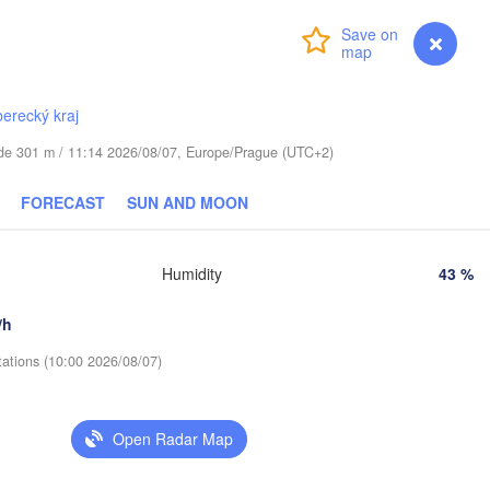
IA
Login
Premium
myVentusky
Forecast
Daugavpils
berecký kraj
Віцебск

tude 301 m / 11:14 2026/08/07, Europe/Prague (UTC+2)
(Viciebsk)
Смоленск

(Smolensk)
FORECAST
SUN AND MOON
ilnius
Мінск

Магілёў

Humidity
43 %
(Minsk)
(Mahilioŭ)
Брянск

BELARUS
Бабруйск

Баранавічы

/h
(Bryansk
(Babrujsk)
(Baranavičy)
Салігорск

tations (10:00 2026/08/07)
(Salihorsk)
Гомель

(Homieĺ)
Пінск

Мазыр

(Pinsk)
(Mazyr)
Open Radar Map
Чернігів

(Chernihiv)