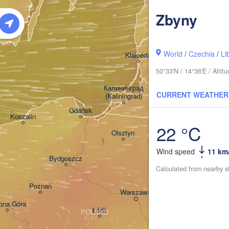
Rīga
LATV
Zbyny
Šiauliai
World
/
Czechia
/
Li
Klaipėda
50°33'N / 14°36'E / Alti
LITHUANIA
Калининград

CURRENT WEATHER
(Kaliningrad)
V
Gdańsk
Koszalin
22 °C
Гродна

Olsztyn
(Hrodna)
Wind speed
11 km
Bydgoszcz
Calculated from nearby s
Poznań
Брэст

Warszawa
(Brest)
lona Góra
Łódź
POLAND