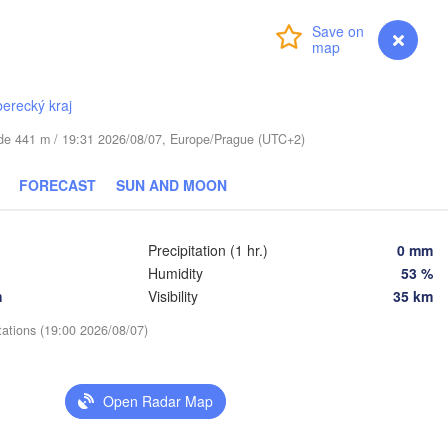
(
Login
Premium
myVentusky
Forecast
Daugavpils
berecký kraj
Віцебск

tude 441 m / 19:31 2026/08/07, Europe/Prague (UTC+2)
(Viciebsk)
Смоленск

(Smolensk)
FORECAST
SUN AND MOON
Мінск

Магілёў

Precipitation (1 hr.)
0 mm
(Minsk)
(Mahilioŭ)
Humidity
53 %
Брянск

BELARUS
Бабруйск

навічы

h
Visibility
35 km
(Bryansk)
(Babrujsk)
anavičy)
Салігорск

tations (19:00 2026/08/07)
(Salihorsk)
Гомель

(Homieĺ)
інск

Мазыр

Pinsk)
(Mazyr)
Open Radar Map
Чернігів

(Chernihiv)