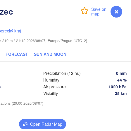
zec
Login
Premium
myVentusky
Forecast
Daugavpils
berecký kraj
Віцебск

ude 310 m / 21:12 2026/08/07, Europe/Prague (UTC+2)
(Viciebsk)
Смоленск

FORECAST
SUN AND MOON
(Smolensk)
us
Мінск

Магілёў

Precipitation (12 hr.)
0 mm
(Minsk)
(Mahilioŭ)
Humidity
44 %
Брянск

BELARUS
h
Air pressure
1020 hPa
Бабруйск

ранавічы

(Bryansk)
(Babrujsk)
aranavičy)
Visibility
35 km
Салігорск

(Salihorsk)
Гомель

tations (20:00 2026/08/07)
(Homieĺ)
Пінск

Мазыр

(Pinsk)
(Mazyr)
Чернігів

Open Radar Map
(Chernihiv)