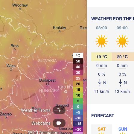
Lublin
Wrocław
WEATHER FOR THE 
Львів

08:00
09:00
Kraków
Rzeszów
(Lviv)
HIA
Brno
Івано-Франківс
(Ivano-Franki
Košice
°C
19 °C
20 °C
SLOVAKIA
50
(
0 mm
0 mm
Wien
40
30
0 %
0 %
25
L
Debrecen
Budapest
N
N
20
az
15
HUNGARY
11 km/h
13 km/h
Cluj-Napoca
10
5
Szeged
0
Pécs
Weather Fronts
−5
Zagreb
Sibiu
FORECAST
B
−10
ROMA
Webcams
−15
Београд

SAT
SUN
−20
Wind Animation:
(Beograd)
Banja Luka