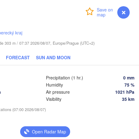
Login
Premium
myVentusky
Forecast
Daugavpils
berecký kraj
Віцебск

tude 303 m / 07:37 2026/08/07, Europe/Prague (UTC+2)
(Viciebsk)
Смоленск

FORECAST
SUN AND MOON
(Smolensk)
ius
Мінск

Магілёў

Precipitation (1 hr.)
0 mm
(Minsk)
(Mahilioŭ)
Humidity
75 %
Брянск

BELARUS
h
Air pressure
1021 hPa
Бабруйск

аранавічы

(Bryansk)
(Babrujsk)
Baranavičy)
Visibility
35 km
Салігорск

(Salihorsk)
Гомель

tations (07:00 2026/08/07)
(Homieĺ)
Пінск

Мазыр

(Pinsk)
(Mazyr)
Чернігів

Open Radar Map
(Chernihiv)